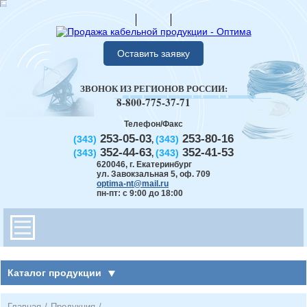
Оставить заявку
ЗВОНОК ИЗ РЕГИОНОВ РОССИИ:
8-800-775-37-71
Телефон/Факс
253-05-03
253-80-16
(343)
(343)
,
352-44-63
352-41-53
(343)
(343)
,
620046
,
г. Екатеринбург
ул. Завокзальная 5, оф. 709
optima-nt@mail.ru
пн-пт: с 9:00 до 18:00
Каталог продукции
Главная
/
Продукция
/