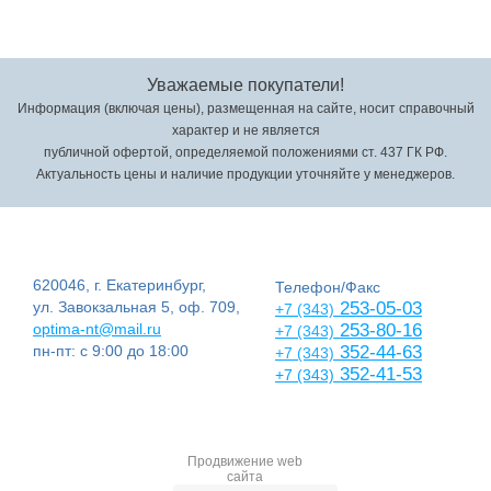
Уважаемые покупатели!
Информация (включая цены), размещенная на сайте, носит справочный
характер и не является
публичной офертой, определяемой положениями ст. 437 ГК РФ.
Актуальность цены и наличие продукции уточняйте у менеджеров.
620046, г. Екатеринбург,
Телефон/Факс
ул. Завокзальная 5, оф. 709,
253-05-03
+7 (343)
optima-nt@mail.ru
253-80-16
+7 (343)
пн-пт: с 9:00 до 18:00
352-44-63
+7 (343)
352-41-53
+7 (343)
Продвижение web
сайта