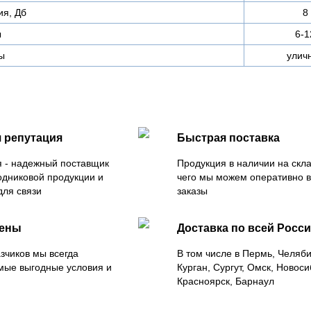
я, Дб
8
ы
6-1
ы
улич
 репутация
Быстрая поставка
 - надежный поставщик
Продукция в наличии на скла
одниковой продукции и
чего мы можем оперативно 
для связи
заказы
цены
Доставка по всей Росс
зчиков мы всегда
В том числе в Пермь, Челяб
мые выгодные условия и
Курган, Сургут, Омск, Новоси
Красноярск, Барнаул