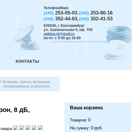
Телефон/Факс
253-05-03
253-80-16
(343)
(343)
,
352-44-63
352-41-53
(343)
(343)
,
620046
,
г. Екатеринбург
ул. Завокзальная 5, оф. 709
optima-nt@mail.ru
пн-пт: с 9:00 до 18:00
КОНТАКТЫ
/
Антенны, мачты антенные,
телевизионные усилители
Ваша корзина
рон, 8 дБ,
0
Товаров:
0 руб.
На сумму:
товара