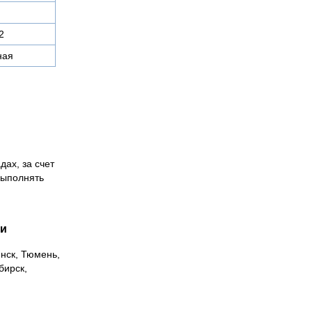
2
ная
дах, за счет
выполнять
ии
инск, Тюмень,
бирск,