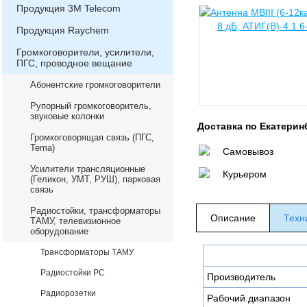
Продукция 3М Telecom
Продукция Raychem
Громкоговорители, усилители,
ПГС, проводное вещание
Абонентские громкоговорители
Рупорный громкоговоритель,
звуковые колонки
Доставка по Екатерин
Громкоговорящая связь (ПГС,
Теma)
Самовывоз
Усилители трансляционные
Курьером
(Геликон, УМТ, РУШ), парковая
связь
Радиостойки, трансформаторы
Описание
Техн
ТАМУ, телевизионное
оборудование
Трансформаторы ТАМУ
Радиостойки РС
Производитель
Радиорозетки
Рабочий диапазон