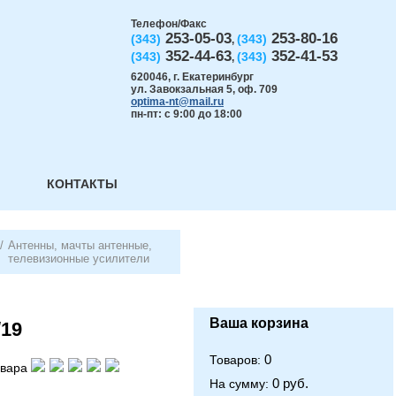
Телефон/Факс
253-05-03
253-80-16
(343)
(343)
,
352-44-63
352-41-53
(343)
(343)
,
620046
,
г. Екатеринбург
ул. Завокзальная 5, оф. 709
optima-nt@mail.ru
пн-пт: с 9:00 до 18:00
КОНТАКТЫ
/
Антенны, мачты антенные,
телевизионные усилители
Ваша корзина
/19
0
Товаров:
овара
0 руб.
На сумму: