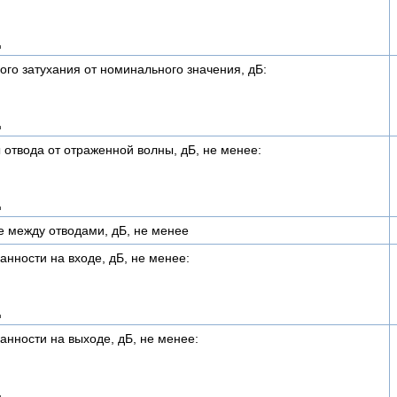
ц
го затухания от номинального значения, дБ:
ц
отвода от отраженной волны, дБ, не менее:
ц
е между отводами, дБ, не менее
анности на входе, дБ, не менее:
ц
анности на выходе, дБ, не менее:
ц