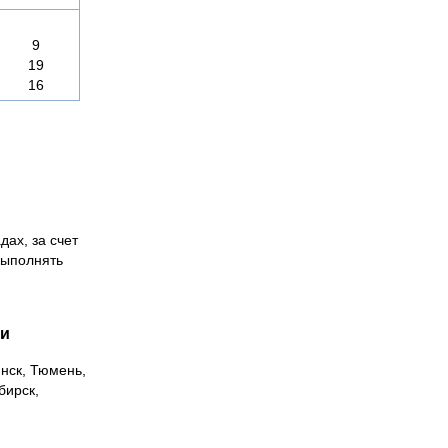
9
19
16
дах, за счет
выполнять
ии
инск, Тюмень,
бирск,