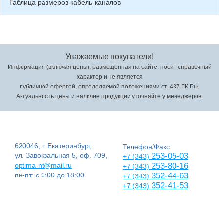
Таблица размеров кабель-каналов
Уважаемые покупатели!
Информация (включая цены), размещенная на сайте, носит справочный
характер и не является
публичной офертой, определяемой положениями ст. 437 ГК РФ.
Актуальность цены и наличие продукции уточняйте у менеджеров.
620046, г. Екатеринбург,
Телефон/Факс
ул. Завокзальная 5, оф. 709,
253-05-03
+7 (343)
optima-nt@mail.ru
253-80-16
+7 (343)
пн-пт: с 9:00 до 18:00
352-44-63
+7 (343)
352-41-53
+7 (343)