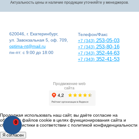
Актуальность цены и наличие продукции уточняйте у менеджеров.
620046, г. Екатеринбург,
Телефон/Факс
ул. Завокзальная 5, оф. 709,
253-05-03
+7 (343)
optima-nt@mail.ru
253-80-16
+7 (343)
пн-пт: с 9:00 до 18:00
352-44-63
+7 (343)
352-41-53
+7 (343)
Продвижение web
сайта
Продолжая использовать наш сайт, вы даёте согласие на
обработку файлов cookie в целях функционирования сайта и
0
сбора статистики в соответствии с
политикой конфиденциальности
Я согласен