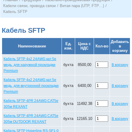
Кабели связи, провода связи
/
Витая пара (UTP, FTP…)
/
Кабель SFTP
Кабель SFTP
Добавить
Ед.
Цена с
Наименование
Кол-во
в
изм.
НДС
корзину
Кабель SFTP 4х2 24AWG кат.5е
бухта
8500,00
медь, для наружной прокладки
В корзину
Premium
Кабель SFTP 4х2 24AWG кат.5е
бухта
6400,00
медь, для внутренней прокладки
В корзину
Premium
Кабель SFTP 4PR 24AWG CAT5e
бухта
11492.38
В корзину
305м REXANT
Кабель SFTP 4PR 24AWG CAT5e
бухта
12165.10
В корзину
305м OUTDOOR REXANT
Кабель SFTP Hyperline RS-SF1-0