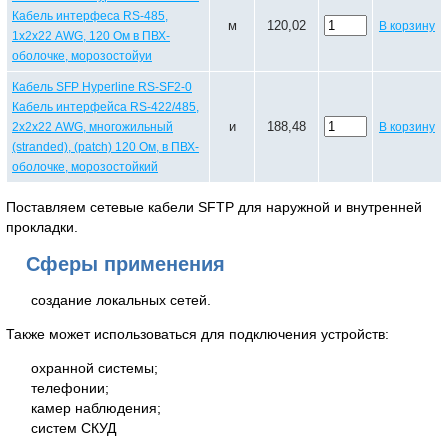
Кабель интерфеса RS-485,
м
120,02
В корзину
1х2х22 AWG, 120 Ом в ПВХ-
оболочке, морозостойуи
Кабель SFP Hyperline RS-SF2-0
Кабель интерфейса RS-422/485,
и
188,48
2х2х22 AWG, многожильный
В корзину
(stranded), (patch) 120 Ом, в ПВХ-
оболочке, морозостойкий
Поставляем сетевые кабели SFTP для наружной и внутренней
прокладки.
Сферы применения
создание локальных сетей.
Также может использоваться для подключения устройств:
охранной системы;
телефонии;
камер наблюдения;
систем СКУД