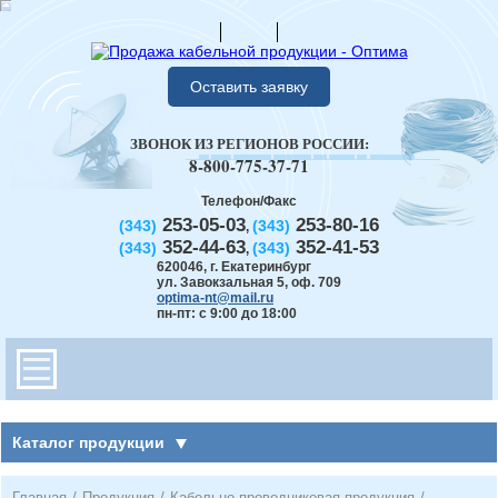
Оставить заявку
ЗВОНОК ИЗ РЕГИОНОВ РОССИИ:
8-800-775-37-71
Телефон/Факс
253-05-03
253-80-16
(343)
(343)
,
352-44-63
352-41-53
(343)
(343)
,
620046
,
г. Екатеринбург
ул. Завокзальная 5, оф. 709
optima-nt@mail.ru
пн-пт: с 9:00 до 18:00
Каталог продукции
Главная
/
Продукция
/
Кабельно-проводниковая продукция
/