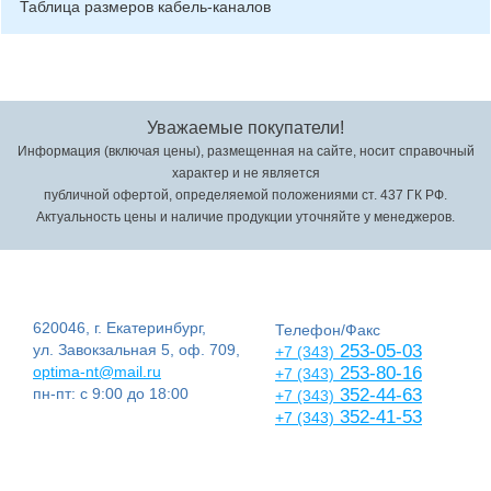
Таблица размеров кабель-каналов
Уважаемые покупатели!
Информация (включая цены), размещенная на сайте, носит справочный
характер и не является
публичной офертой, определяемой положениями ст. 437 ГК РФ.
Актуальность цены и наличие продукции уточняйте у менеджеров.
620046, г. Екатеринбург,
Телефон/Факс
ул. Завокзальная 5, оф. 709,
253-05-03
+7 (343)
optima-nt@mail.ru
253-80-16
+7 (343)
пн-пт: с 9:00 до 18:00
352-44-63
+7 (343)
352-41-53
+7 (343)