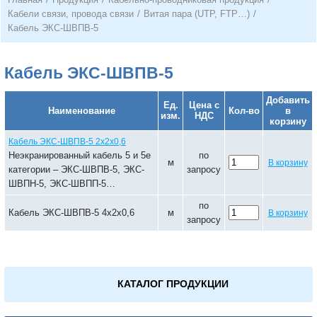
Кабели связи, провода связи
/
Витая пара (UTP, FTP…)
/
Кабель ЭКС-ШВПВ-5
Кабель ЭКС-ШВПВ-5
Добавить
Ед.
Цена с
Наименование
Кол-во
в
изм.
НДС
корзину
Кабель ЭКС-ШВПВ-5 2х2х0,6
Неэкранированный кабель 5 и 5е
по
м
В корзину
категории – ЭКС-ШВПВ-5, ЭКС-
запросу
ШВПН-5, ЭКС-ШВПП-5…
по
Кабель ЭКС-ШВПВ-5 4х2х0,6
м
В корзину
запросу
КАТАЛОГ ПРОДУКЦИИ