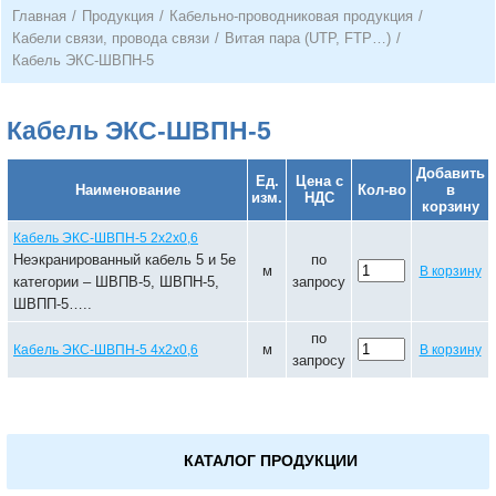
Главная
/
Продукция
/
Кабельно-проводниковая продукция
/
Кабели связи, провода связи
/
Витая пара (UTP, FTP…)
/
Кабель ЭКС-ШВПН-5
Кабель ЭКС-ШВПН-5
Добавить
Ед.
Цена с
Наименование
Кол-во
в
изм.
НДС
корзину
Кабель ЭКС-ШВПН-5 2х2х0,6
Неэкранированный кабель 5 и 5е
по
м
В корзину
категории – ШВПВ-5, ШВПН-5,
запросу
ШВПП-5…..
по
м
Кабель ЭКС-ШВПН-5 4х2х0,6
В корзину
запросу
КАТАЛОГ ПРОДУКЦИИ