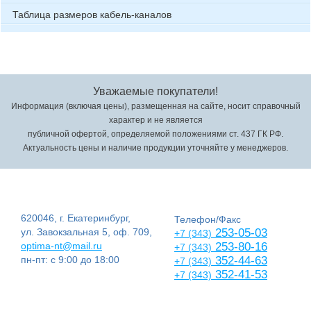
Таблица размеров кабель-каналов
Уважаемые покупатели!
Информация (включая цены), размещенная на сайте, носит справочный
характер и не является
публичной офертой, определяемой положениями ст. 437 ГК РФ.
Актуальность цены и наличие продукции уточняйте у менеджеров.
620046, г. Екатеринбург,
Телефон/Факс
ул. Завокзальная 5, оф. 709,
253-05-03
+7 (343)
optima-nt@mail.ru
253-80-16
+7 (343)
пн-пт: с 9:00 до 18:00
352-44-63
+7 (343)
352-41-53
+7 (343)