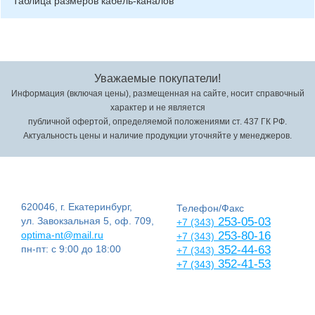
Таблица размеров кабель-каналов
Уважаемые покупатели!
Информация (включая цены), размещенная на сайте, носит справочный
характер и не является
публичной офертой, определяемой положениями ст. 437 ГК РФ.
Актуальность цены и наличие продукции уточняйте у менеджеров.
620046, г. Екатеринбург,
Телефон/Факс
ул. Завокзальная 5, оф. 709,
253-05-03
+7 (343)
optima-nt@mail.ru
253-80-16
+7 (343)
пн-пт: с 9:00 до 18:00
352-44-63
+7 (343)
352-41-53
+7 (343)