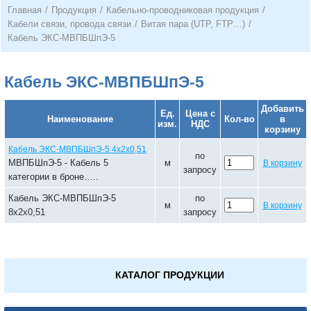
Главная
/
Продукция
/
Кабельно-проводниковая продукция
/
Кабели связи, провода связи
/
Витая пара (UTP, FTP…)
/
Кабель ЭКС-МВПБШпЭ-5
Кабель ЭКС-МВПБШпЭ-5
Добавить
Ед.
Цена с
Наименование
Кол-во
в
изм.
НДС
корзину
Кабель ЭКС-МВПБШпЭ-5 4х2х0,51
по
МВПБШпЭ-5 - Кабель 5
м
В корзину
запросу
категории в броне…..
Кабель ЭКС-МВПБШпЭ-5
по
м
В корзину
8х2х0,51
запросу
КАТАЛОГ ПРОДУКЦИИ