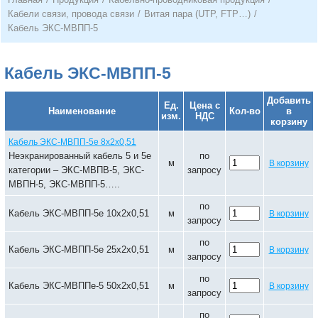
Кабели связи, провода связи
/
Витая пара (UTP, FTP…)
/
Кабель ЭКС-МВПП-5
Кабель ЭКС-МВПП-5
Добавить
Ед.
Цена с
Наименование
Кол-во
в
изм.
НДС
корзину
Кабель ЭКС-МВПП-5е 8х2х0,51
Неэкранированный кабель 5 и 5е
по
м
В корзину
категории – ЭКС-МВПВ-5, ЭКС-
запросу
МВПН-5, ЭКС-МВПП-5…..
по
Кабель ЭКС-МВПП-5е 10х2х0,51
м
В корзину
запросу
по
Кабель ЭКС-МВПП-5е 25х2х0,51
м
В корзину
запросу
по
Кабель ЭКС-МВППе-5 50х2х0,51
м
В корзину
запросу
по