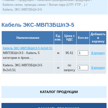
Кабели связи, провода связи
/
Витая пара (UTP, FTP…)
/
Кабель ЭКС-МВПЗБШпЭ-5
Кабель ЭКС-МВПЗБШпЭ-5
Добавить
Ед.
Цена с
Наименование
Кол-во
в
изм.
НДС
корзину
Кабель ЭКС-МВПЗБШпЭ-5 4х2х0,51
МВПЗБШпЭ-5 - Кабель 5
м
95.61
В корзину
категории в броне….
Кабель ЭКС-МВПЗБШпЭ-5
по
м
В корзину
8х2х0,51
запросу
КАТАЛОГ ПРОДУКЦИИ