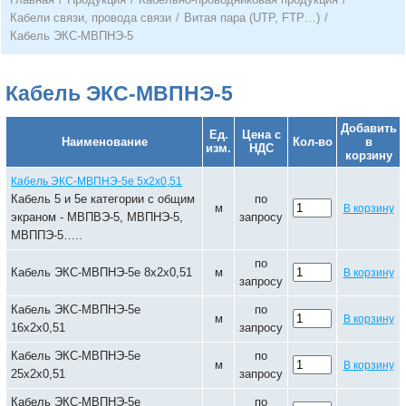
Кабели связи, провода связи
/
Витая пара (UTP, FTP…)
/
Кабель ЭКС-МВПНЭ-5
Кабель ЭКС-МВПНЭ-5
Добавить
Ед.
Цена с
Наименование
Кол-во
в
изм.
НДС
корзину
Кабель ЭКС-МВПНЭ-5е 5х2х0,51
Кабель 5 и 5е категории с общим
по
м
В корзину
экраном - МВПВЭ-5, МВПНЭ-5,
запросу
МВППЭ-5…..
по
Кабель ЭКС-МВПНЭ-5е 8х2х0,51
м
В корзину
запросу
Кабель ЭКС-МВПНЭ-5е
по
м
В корзину
16х2х0,51
запросу
Кабель ЭКС-МВПНЭ-5е
по
м
В корзину
25х2х0,51
запросу
Кабель ЭКС-МВПНЭ-5е
по