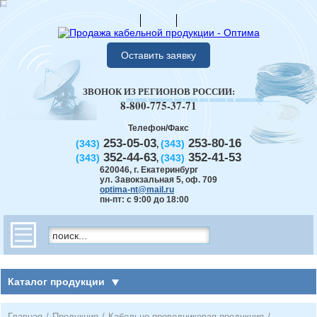
Оставить заявку
ЗВОНОК ИЗ РЕГИОНОВ РОССИИ:
8-800-775-37-71
Телефон/Факс
253-05-03
253-80-16
(343)
(343)
,
352-44-63
352-41-53
(343)
(343)
,
620046
,
г. Екатеринбург
ул. Завокзальная 5, оф. 709
optima-nt@mail.ru
пн-пт: с 9:00 до 18:00
Каталог продукции
Главная
/
Продукция
/
Кабельно-проводниковая продукция
/