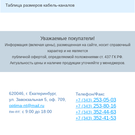
Таблица размеров кабель-каналов
Уважаемые покупатели!
Информация (включая цены), размещенная на сайте, носит справочный
характер и не является
публичной офертой, определяемой положениями ст. 437 ГК РФ.
Актуальность цены и наличие продукции уточняйте у менеджеров.
620046, г. Екатеринбург,
Телефон/Факс
ул. Завокзальная 5, оф. 709,
253-05-03
+7 (343)
optima-nt@mail.ru
253-80-16
+7 (343)
пн-пт: с 9:00 до 18:00
352-44-63
+7 (343)
352-41-53
+7 (343)