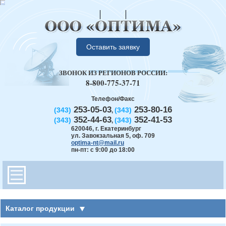
Оставить заявку
ЗВОНОК ИЗ РЕГИОНОВ РОССИИ:
8-800-775-37-71
Телефон/Факс
253-05-03
253-80-16
(343)
(343)
,
352-44-63
352-41-53
(343)
(343)
,
620046
,
г. Екатеринбург
ул. Завокзальная 5, оф. 709
optima-nt@mail.ru
пн-пт: с 9:00 до 18:00
Каталог продукции