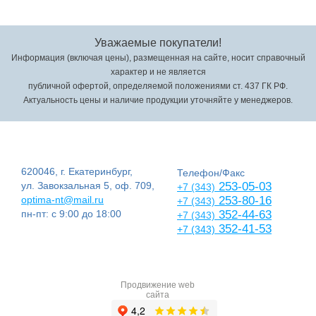
Уважаемые покупатели!
Информация (включая цены), размещенная на сайте, носит справочный
характер и не является
публичной офертой, определяемой положениями ст. 437 ГК РФ.
Актуальность цены и наличие продукции уточняйте у менеджеров.
620046, г. Екатеринбург,
Телефон/Факс
ул. Завокзальная 5, оф. 709,
253-05-03
+7 (343)
optima-nt@mail.ru
253-80-16
+7 (343)
пн-пт: с 9:00 до 18:00
352-44-63
+7 (343)
352-41-53
+7 (343)
Продвижение web
сайта