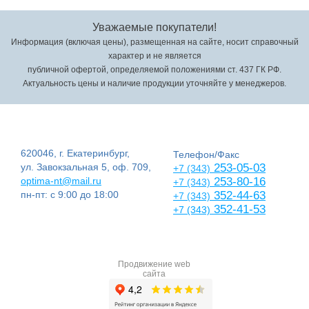
Уважаемые покупатели!
Информация (включая цены), размещенная на сайте, носит справочный
характер и не является
публичной офертой, определяемой положениями ст. 437 ГК РФ.
Актуальность цены и наличие продукции уточняйте у менеджеров.
620046, г. Екатеринбург,
Телефон/Факс
ул. Завокзальная 5, оф. 709,
253-05-03
+7 (343)
optima-nt@mail.ru
253-80-16
+7 (343)
пн-пт: с 9:00 до 18:00
352-44-63
+7 (343)
352-41-53
+7 (343)
Продвижение web
сайта