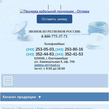
Оставить заявку
ЗВОНОК ИЗ РЕГИОНОВ РОССИИ:
8-800-775-37-71
Телефон/Факс
253-05-03
253-80-16
(343)
(343)
,
352-44-63
352-41-53
(343)
(343)
,
620046
,
г. Екатеринбург
ул. Завокзальная 5, оф. 709
optima-nt@mail.ru
пн-пт: с 9:00 до 18:00
Каталог продукции
Главная
/
Продукция
/
Кабельно-проводниковая продукция
/