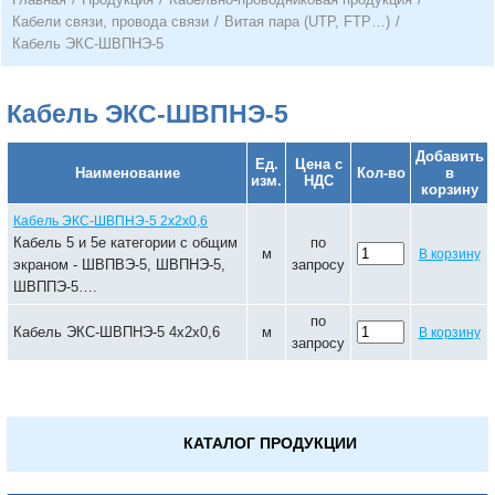
Кабели связи, провода связи
/
Витая пара (UTP, FTP…)
/
Кабель ЭКС-ШВПНЭ-5
Кабель ЭКС-ШВПНЭ-5
Добавить
Ед.
Цена с
Наименование
Кол-во
в
изм.
НДС
корзину
Кабель ЭКС-ШВПНЭ-5 2х2х0,6
Кабель 5 и 5е категории с общим
по
м
В корзину
экраном - ШВПВЭ-5, ШВПНЭ-5,
запросу
ШВППЭ-5….
по
Кабель ЭКС-ШВПНЭ-5 4х2х0,6
м
В корзину
запросу
КАТАЛОГ ПРОДУКЦИИ