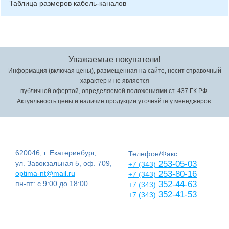
Таблица размеров кабель-каналов
Уважаемые покупатели!
Информация (включая цены), размещенная на сайте, носит справочный
характер и не является
публичной офертой, определяемой положениями ст. 437 ГК РФ.
Актуальность цены и наличие продукции уточняйте у менеджеров.
620046, г. Екатеринбург,
Телефон/Факс
ул. Завокзальная 5, оф. 709,
253-05-03
+7 (343)
optima-nt@mail.ru
253-80-16
+7 (343)
пн-пт: с 9:00 до 18:00
352-44-63
+7 (343)
352-41-53
+7 (343)