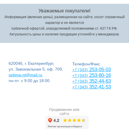
Уважаемые покупатели!
Информация (включая цены), размещенная на сайте, носит справочный
характер и не является
публичной офертой, определяемой положениями ст. 437 ГК РФ.
Актуальность цены и наличие продукции уточняйте у менеджеров.
620046, г. Екатеринбург,
Телефон/Факс
ул. Завокзальная 5, оф. 709,
253-05-03
+7 (343)
optima-nt@mail.ru
253-80-16
+7 (343)
пн-пт: с 9:00 до 18:00
352-44-63
+7 (343)
352-41-53
+7 (343)
Продвижение web
сайта