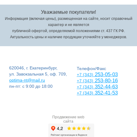
Уважаемые покупатели!
Информация (включая цены), размещенная на сайте, носит справочный
характер и не является
публичной офертой, определяемой положениями ст. 437 ГК РФ.
Актуальность цены и наличие продукции уточняйте у менеджеров.
620046, г. Екатеринбург,
Телефон/Факс
ул. Завокзальная 5, оф. 709,
253-05-03
+7 (343)
optima-nt@mail.ru
253-80-16
+7 (343)
пн-пт: с 9:00 до 18:00
352-44-63
+7 (343)
352-41-53
+7 (343)
Продвижение web
сайта