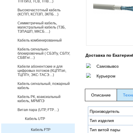
ТППэпЗ, ТСВ, ТПВ....)
Высокочастотный кабель
(КСПП, КСПЗП, ЗКПБ…)
Симметричный кабель,
магистральный кабель (ТЗБ,
ТЗПАШП, МКСБ….)
Кабель комбинированный
Кабель сигнально-
блокировочный ( СБЗПу, СБПУ,
Доставка по Екатерин
СБВГнг…)
Самовывоз
Кабели абонентские и для
цифровых потоков (КЦППэп,
ТЦППт, ЭКС-ТАСЭ…)
Курьером
Кабель сигнальный, пожарный
кабель
Описание
Техн
Кабель РК, коаксиальный
кабель, МРМПЭ
Витая пара (UTP, FTP…)
Производитель
Кабель UTP
Тип изделия
Тип витой пары
Кабель FTP