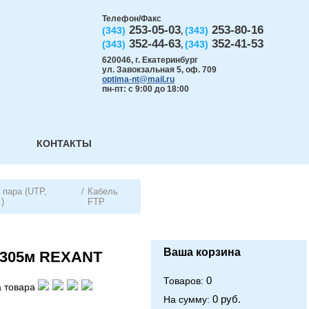
Телефон/Факс
253-05-03
253-80-16
(343)
(343)
,
352-44-63
352-41-53
(343)
(343)
,
620046
,
г. Екатеринбург
ул. Завокзальная 5, оф. 709
optima-nt@mail.ru
пн-пт: с 9:00 до 18:00
КОНТАКТЫ
 пара (UTP,
/
Кабель
)
FTP
Ваша корзина
 305м REXANT
0
Товаров:
 товара
0 руб.
На сумму: