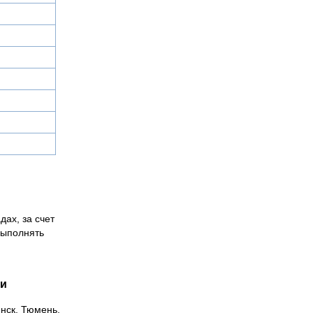
дах, за счет
выполнять
ии
инск, Тюмень,