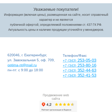
Уважаемые покупатели!
Информация (включая цены), размещенная на сайте, носит справочный
характер и не является
публичной офертой, определяемой положениями ст. 437 ГК РФ.
Актуальность цены и наличие продукции уточняйте у менеджеров.
620046, г. Екатеринбург,
Телефон/Факс
ул. Завокзальная 5, оф. 709,
253-05-03
+7 (343)
optima-nt@mail.ru
253-80-16
+7 (343)
пн-пт: с 9:00 до 18:00
352-44-63
+7 (343)
352-41-53
+7 (343)
Продвижение web
сайта