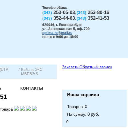
Телефон/Факс
253-05-03
253-80-16
(343)
(343)
,
352-44-63
352-41-53
(343)
(343)
,
620046
,
г. Екатеринбург
ул. Завокзальная 5, оф. 709
optima-nt@mail.ru
пн-пт: с 9:00 до 18:00
Заказать
Обратный звонок
(UTP,
/
Кабель ЭКС-
МВПВЭ-5
А
КОНТАКТЫ
Ваша корзина
51
0
Товаров:
товара
0 руб.
На сумму:
0