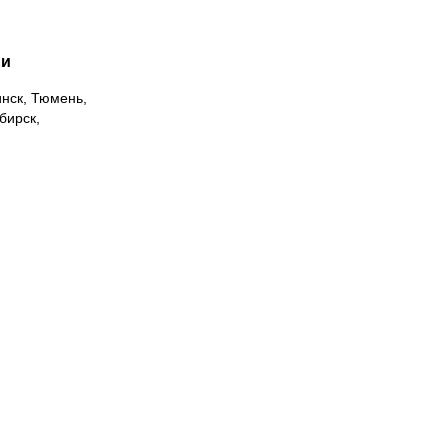
ии
инск, Тюмень,
бирск,