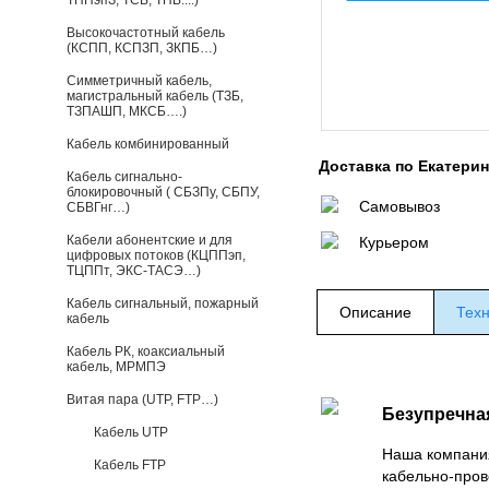
ТППэпЗ, ТСВ, ТПВ....)
Высокочастотный кабель
(КСПП, КСПЗП, ЗКПБ…)
Симметричный кабель,
магистральный кабель (ТЗБ,
ТЗПАШП, МКСБ….)
Кабель комбинированный
Доставка по Екатери
Кабель сигнально-
блокировочный ( СБЗПу, СБПУ,
Самовывоз
СБВГнг…)
Кабели абонентские и для
Курьером
цифровых потоков (КЦППэп,
ТЦППт, ЭКС-ТАСЭ…)
Кабель сигнальный, пожарный
Описание
Техн
кабель
Кабель РК, коаксиальный
кабель, МРМПЭ
Витая пара (UTP, FTP…)
Безупречна
Кабель UTP
Наша компани
Кабель FTP
кабельно-пров