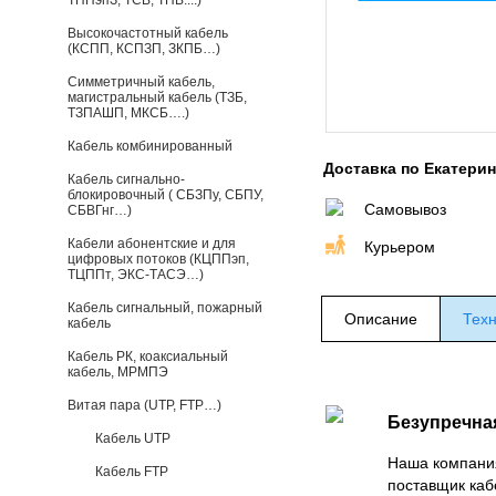
ТППэпЗ, ТСВ, ТПВ....)
Высокочастотный кабель
(КСПП, КСПЗП, ЗКПБ…)
Симметричный кабель,
магистральный кабель (ТЗБ,
ТЗПАШП, МКСБ….)
Кабель комбинированный
Доставка по Екатери
Кабель сигнально-
блокировочный ( СБЗПу, СБПУ,
Самовывоз
СБВГнг…)
Кабели абонентские и для
Курьером
цифровых потоков (КЦППэп,
ТЦППт, ЭКС-ТАСЭ…)
Кабель сигнальный, пожарный
Описание
Техн
кабель
Кабель РК, коаксиальный
кабель, МРМПЭ
Витая пара (UTP, FTP…)
Безупречна
Кабель UTP
Наша компани
Кабель FTP
поставщик каб