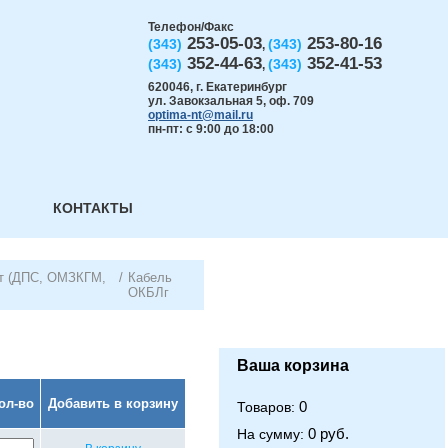
Телефон/Факс
253-05-03
253-80-16
(343)
(343)
,
352-44-63
352-41-53
(343)
(343)
,
620046
,
г. Екатеринбург
ул. Завокзальная 5, оф. 709
optima-nt@mail.ru
пн-пт: с 9:00 до 18:00
КОНТАКТЫ
нт (ДПС, ОМЗКГМ,
/
Кабель
ОКБЛг
Ваша корзина
ол-во
Добавить в корзину
0
Товаров:
0 руб.
На сумму: