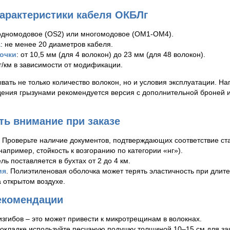
характеристики кабеля ОКБЛг
 одномодовое (OS2) или многомодовое (OM1-OM4).
а
: не менее 20 диаметров кабеля.
очки
: от 10,5 мм (для 4 волокон) до 23 мм (для 48 волокон).
кг/км в зависимости от модификации.
вать не только количество волокон, но и условия эксплуатации. На
дения грызунами рекомендуется версия с дополнительной броней 
ть внимание при заказе
. Проверьте наличие документов, подтверждающих соответствие с
например, стойкость к возгоранию по категории «нг»).
ель поставляется в бухтах от 2 до 4 км.
ия
. Полиэтиленовая оболочка может терять эластичность при длите
 открытом воздухе.
екомендации
изгибов – это может привести к микротрещинам в волокнах.
окладке используйте песчаную подушку толщиной 10–15 см для за