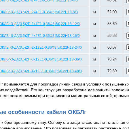
м
48.32
ОКЛБг-3-ДА(3,5)2П-1х4Е1-0,36Ф3,5/0,22Н18-4/0
м
52.00
ОКЛБг-3-ДА(3,5)2П-2х4Е1-0,36Ф3,5/0,22Н18-8/0
м
55.69
ОКЛБг-3-ДА(3,5)2П-3х4Е1-0,36Ф3,5/0,22Н18-12/0
м
59.38
ОКЛБг-3-ДА(3,5)2П-4х4Е1-0,36Ф3,5/0,22Н18-16/0
м
60.87
ОКЛБг-3-ДА(3,5)2П-2х12Е1-0,36Ф3,5/0,22Н18-24/0
м
70.24
ОКЛБг-3-ДА(3,5)2П-3х12Е1-0,36Ф3,5/0,22Н18-36/0
м
79.60
ОКЛБг-3-ДА(3,5)2П-4х12Е1-0,36Ф3,5/0,22Н18-48/0
г применяется для прокладки линий связи в условиях повышенных
х воздействий. Его конструкция разработана для защиты волоконн
ет его незаменимым при организации магистральных сетей, промы
ые особенности кабеля ОКБЛг
 к бронированному типу. Основу его защиты составляет стальная 
ольное армирование. Это позволяет выдерживать растяжение до 8 