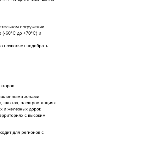
ительном погружении.
 (-60°C до +70°C) и
то позволяет подобрать
кторов:
ышленными зонами.
, шахтах, электростанциях.
х и железных дорог.
ерриториях с высоким
ходит для регионов с