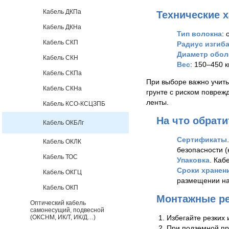
Кабель ДКПа
Технические 
Кабель ДКНа
Тип волокна
:
Кабель СКП
Радиус изгиб
Диаметр обол
Кабель СКН
Вес
: 150–450 
Кабель СКПа
При выборе важно учиты
Кабель СКНа
грунте с риском повреж
ленты.
Кабель КСО-КСЦЗПБ
На что обрати
Кабель ОКБЛг
Сертификаты
Кабель ОКЛК
безопасности (
Кабель ТОС
Упаковка
. Каб
Сроки хранен
Кабель ОКГЦ
размещении на
Кабель ОКП
Монтажные р
Оптический кабель
самонесущий, подвесной
Избегайте резких 
(ОКСНМ, ИК/Т, ИК/Д…)
При подземной пр