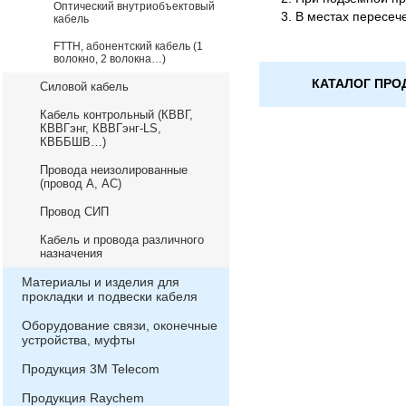
Оптический внутриобъектовый
В местах пересеч
кабель
FTTH, абонентский кабель (1
волокно, 2 волокна…)
КАТАЛОГ ПРО
Силовой кабель
Кабель контрольный (КВВГ,
КВВГэнг, КВВГэнг-LS,
КВББШВ…)
Провода неизолированные
(провод А, АС)
Провод СИП
Кабель и провода различного
назначения
Материалы и изделия для
прокладки и подвески кабеля
Оборудование связи, оконечные
устройства, муфты
Продукция 3М Telecom
Продукция Raychem