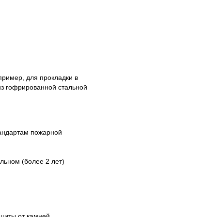
пример, для прокладки в
из гофрированной стальной
тандартам пожарной
льном (более 2 лет)
щиты от камней.