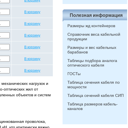
В корзину
В корзину
Полезная информация
В корзину
Размеры жд контейнеров
Справочник веса кабельной
В корзину
продукции
В корзину
Размеры и вес кабельных
барабанов
В корзину
Таблицы подбора аналога
оптического кабеля
В корзину
ГОСТы
Таблица сечения кабеля по
 механических нагрузок и
мощности
о-оптических жил от
шленных объектов и систем
Таблица сечений кабеля СИП
Таблица размеров кабель-
каналов
оцинкованная проволока,
кН, что критически важно