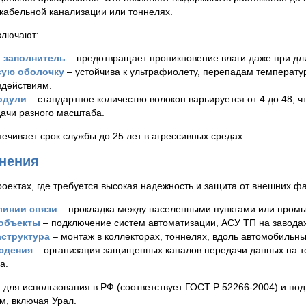
 кабельной канализации или тоннелях.
ключают:
 заполнитель
– предотвращает проникновение влаги даже при дл
вую оболочку
– устойчива к ультрафиолету, перепадам температур
здействиям.
одули
– стандартное количество волокон варьируется от 4 до 48, ч
ачи разного масштаба.
ечивает срок службы до 25 лет в агрессивных средах.
нения
роектах, где требуется высокая надежность и защита от внешних фа
линии связи
– прокладка между населенными пунктами или пром
объекты
– подключение систем автоматизации, АСУ ТП на заводах
структура
– монтаж в коллекторах, тоннелях, вдоль автомобильны
юдения
– организация защищенных каналов передачи данных на т
а.
для использования в РФ (соответствует ГОСТ Р 52266-2004) и под
м, включая Урал.