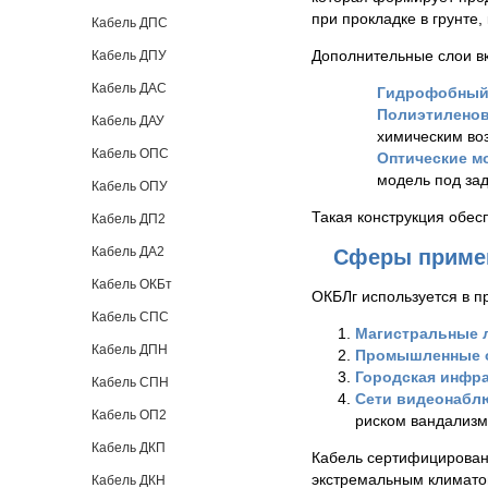
при прокладке в грунте,
Кабель ДПС
Дополнительные слои в
Кабель ДПУ
Кабель ДАС
Гидрофобный
Полиэтилено
Кабель ДАУ
химическим во
Кабель ОПС
Оптические м
модель под зад
Кабель ОПУ
Такая конструкция обесп
Кабель ДП2
Кабель ДА2
Сферы приме
Кабель ОКБт
ОКБЛг используется в п
Кабель СПС
Магистральные 
Кабель ДПН
Промышленные 
Городская инфра
Кабель СПН
Сети видеонабл
Кабель ОП2
риском вандализм
Кабель ДКП
Кабель сертифицирован 
экстремальным климато
Кабель ДКН