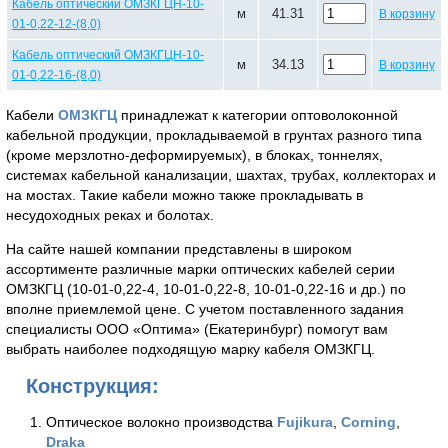
Кабель оптический ОМЗКГЦН-10-
м
41.31
В корзину
01-0,22-12-(8,0)
Кабель оптический ОМЗКГЦН-10-
м
34.13
В корзину
01-0,22-16-(8,0)
Кабели
ОМЗКГЦ
принадлежат к категории оптоволоконной
кабельной продукции, прокладываемой в грунтах разного типа
(кроме мерзлотно-деформируемых), в блоках, тоннелях,
системах кабельной канализации, шахтах, трубах, коллекторах и
на мостах. Такие кабели можно также прокладывать в
несудоходных реках и болотах.
На сайте нашей компании представлены в широком
ассортименте различные марки оптических кабелей серии
ОМЗКГЦ (10-01-0,22-4, 10-01-0,22-8, 10-01-0,22-16 и др.) по
вполне приемлемой цене. С учетом поставленного задания
специалисты ООО «Оптима» (Екатеринбург) помогут вам
выбрать наиболее подходящую марку кабеля ОМЗКГЦ.
Конструкция:
Оптическое волокно производства
Fujikura
,
Corning
,
Draka