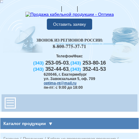
Оставить заявку
ЗВОНОК ИЗ РЕГИОНОВ РОССИИ:
8-800-775-37-71
Телефон/Факс
253-05-03
253-80-16
(343)
(343)
,
352-44-63
352-41-53
(343)
(343)
,
620046
,
г. Екатеринбург
ул. Завокзальная 5, оф. 709
optima-nt@mail.ru
пн-пт: с 9:00 до 18:00
Каталог продукции
Главная
/
Продукция
/
Кабельно-проводниковая продукция
/