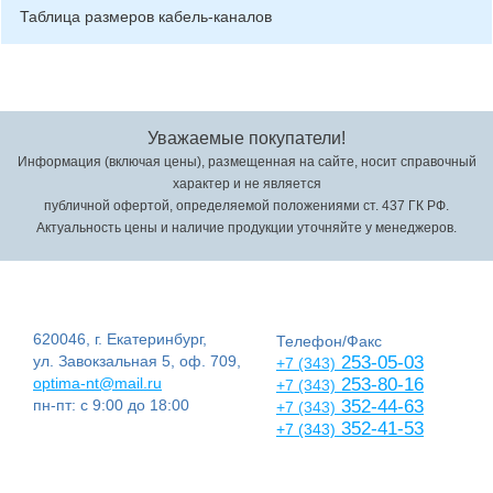
Таблица размеров кабель-каналов
Уважаемые покупатели!
Информация (включая цены), размещенная на сайте, носит справочный
характер и не является
публичной офертой, определяемой положениями ст. 437 ГК РФ.
Актуальность цены и наличие продукции уточняйте у менеджеров.
620046, г. Екатеринбург,
Телефон/Факс
ул. Завокзальная 5, оф. 709,
253-05-03
+7 (343)
optima-nt@mail.ru
253-80-16
+7 (343)
пн-пт: с 9:00 до 18:00
352-44-63
+7 (343)
352-41-53
+7 (343)