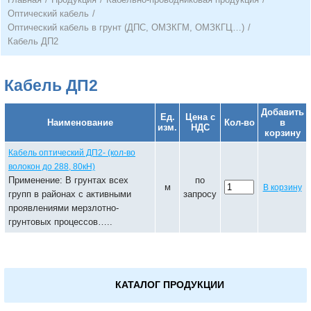
Оптический кабель
/
Оптический кабель в грунт (ДПС, ОМЗКГМ, ОМЗКГЦ…)
/
Кабель ДП2
Кабель ДП2
Добавить
Ед.
Цена с
Наименование
Кол-во
в
изм.
НДС
корзину
Кабель оптический ДП2- (кол-во
волокон до 288, 80кН)
Применение: В грунтах всех
по
м
В корзину
групп в районах с активными
запросу
проявлениями мерзлотно-
грунтовых процессов…..
КАТАЛОГ ПРОДУКЦИИ