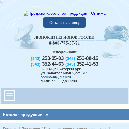
Оставить заявку
ЗВОНОК ИЗ РЕГИОНОВ РОССИИ:
8-800-775-37-71
Телефон/Факс
253-05-03
253-80-16
(343)
(343)
,
352-44-63
352-41-53
(343)
(343)
,
620046
,
г. Екатеринбург
ул. Завокзальная 5, оф. 709
optima-nt@mail.ru
пн-пт: с 9:00 до 18:00
Каталог продукции
Главная
/
Продукция
/
Кабельно-проводниковая продукция
/