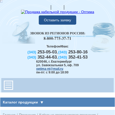
Оставить заявку
ЗВОНОК ИЗ РЕГИОНОВ РОССИИ:
8-800-775-37-71
Телефон/Факс
253-05-03
253-80-16
(343)
(343)
,
352-44-63
352-41-53
(343)
(343)
,
620046
,
г. Екатеринбург
ул. Завокзальная 5, оф. 709
optima-nt@mail.ru
пн-пт: с 9:00 до 18:00
Каталог продукции
Главная
/
Продукция
/
Кабельно-проводниковая продукция
/