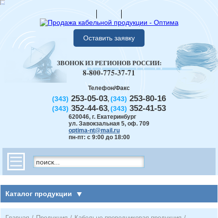
Оставить заявку
ЗВОНОК ИЗ РЕГИОНОВ РОССИИ:
8-800-775-37-71
Телефон/Факс
253-05-03
253-80-16
(343)
(343)
,
352-44-63
352-41-53
(343)
(343)
,
620046
,
г. Екатеринбург
ул. Завокзальная 5, оф. 709
optima-nt@mail.ru
пн-пт: с 9:00 до 18:00
Каталог продукции
Главная
/
Продукция
/
Кабельно-проводниковая продукция
/