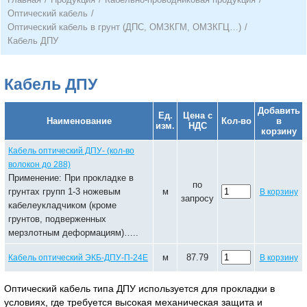
Оптический кабель
/
Оптический кабель в грунт (ДПС, ОМЗКГМ, ОМЗКГЦ…)
/
Кабель ДПУ
Кабель ДПУ
Добавить
Ед.
Цена с
Наименование
Кол-во
в
изм.
НДС
корзину
Кабель оптический ДПУ- (кол-во
волокон до 288)
Применение: При прокладке в
по
грунтах групп 1-3 ножевым
м
В корзину
запросу
кабелеукладчиком (кроме
грунтов, подверженных
мерзлотным деформациям)…..
м
87.79
Кабель оптический ЭКБ-ДПУ-П-24Е
В корзину
Оптический кабель типа ДПУ используется для прокладки в
условиях, где требуется высокая механическая защита и