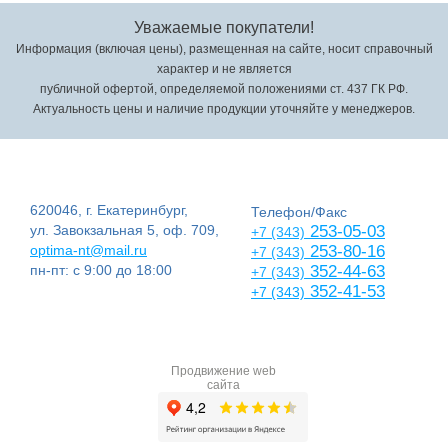
Уважаемые покупатели!
Информация (включая цены), размещенная на сайте, носит справочный
характер и не является
публичной офертой, определяемой положениями ст. 437 ГК РФ.
Актуальность цены и наличие продукции уточняйте у менеджеров.
620046, г. Екатеринбург,
Телефон/Факс
ул. Завокзальная 5, оф. 709,
253-05-03
+7 (343)
optima-nt@mail.ru
253-80-16
+7 (343)
пн-пт: с 9:00 до 18:00
352-44-63
+7 (343)
352-41-53
+7 (343)
Продвижение web
сайта