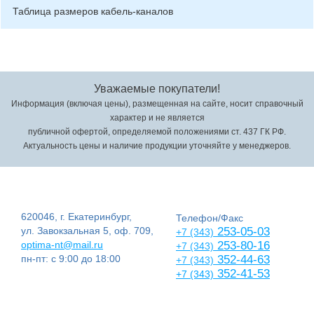
Таблица размеров кабель-каналов
Уважаемые покупатели!
Информация (включая цены), размещенная на сайте, носит справочный
характер и не является
публичной офертой, определяемой положениями ст. 437 ГК РФ.
Актуальность цены и наличие продукции уточняйте у менеджеров.
620046, г. Екатеринбург,
Телефон/Факс
ул. Завокзальная 5, оф. 709,
253-05-03
+7 (343)
optima-nt@mail.ru
253-80-16
+7 (343)
пн-пт: с 9:00 до 18:00
352-44-63
+7 (343)
352-41-53
+7 (343)