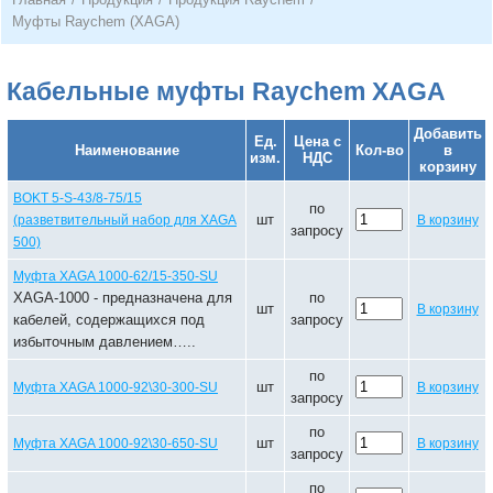
Муфты Raychem (XAGA)
Кабельные муфты Raychem XAGA
Добавить
Ед.
Цена с
Наименование
Кол-во
в
изм.
НДС
корзину
BOKT 5-S-43/8-75/15
по
шт
(разветвительный набор для XAGA
В корзину
запросу
500)
Муфта XAGA 1000-62/15-350-SU
XAGA-1000 - предназначена для
по
шт
В корзину
кабелей, содержащихся под
запросу
избыточным давлением…..
по
шт
Муфта XAGA 1000-92\30-300-SU
В корзину
запросу
по
шт
Муфта XAGA 1000-92\30-650-SU
В корзину
запросу
по