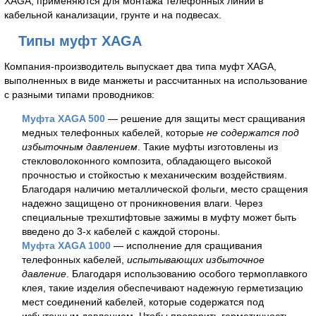
XAGA, применяются для монтажа телефонных линий в
кабельной канализации, грунте и на подвесах.
Типы муфт XAGA
Компания-производитель выпускает два типа муфт XAGA,
выполненных в виде манжеты и рассчитанных на использование
с разными типами проводников:
Муфта XAGA 500
— решение для защиты мест сращивания
медных телефонных кабелей, которые
не содержатся под
избыточным давлением
. Такие муфты изготовлены из
стекловолоконного композита, обладающего высокой
прочностью и стойкостью к механическим воздействиям.
Благодаря наличию металлической фольги, место сращения
надежно защищено от проникновения влаги. Через
специальные трехштифтовые зажимы в муфту может быть
введено до 3-х кабелей с каждой стороны.
Муфта XAGA 1000
— исполнение для сращивания
телефонных кабелей,
испытывающих избыточное
давление
. Благодаря использованию особого термоплавкого
клея, такие изделия обеспечивают надежную герметизацию
мест соединений кабелей, которые содержатся под