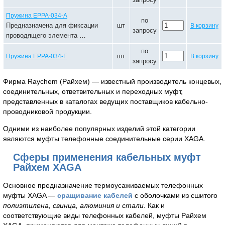
Пружина EPPA-034-A
по
Предназначена для фиксации
шт
В корзину
запросу
проводящего элемента …
по
шт
Пружина EPPA-034-E
В корзину
запросу
Фирма Raychem (Райхем) — известный производитель концевых,
соединительных, ответвительных и переходных муфт,
представленных в каталогах ведущих поставщиков кабельно-
проводниковой продукции.
Одними из наиболее популярных изделий этой категории
являются муфты телефонные соединительные серии XAGA.
Сферы применения кабельных муфт
Райхем XAGA
Основное предназначение термоусаживаемых телефонных
муфты XAGA —
сращивание кабелей
с оболочками из сшитого
полиэтилена, свинца, алюминия и стали
. Как и
соответствующие виды телефонных кабелей, муфты Райхем