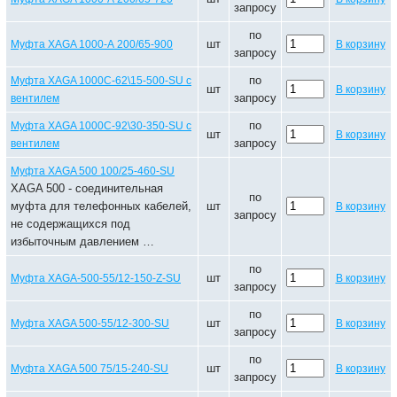
запросу
по
шт
Муфта XAGA 1000-А 200/65-900
В корзину
запросу
по
Муфта XAGA 1000С-62\15-500-SU с
шт
В корзину
запросу
вентилем
по
Муфта XAGA 1000С-92\30-350-SU с
шт
В корзину
запросу
вентилем
Муфта XAGA 500 100/25-460-SU
XAGA 500 - соединительная
по
муфта для телефонных кабелей,
шт
В корзину
запросу
не содержащихся под
избыточным давлением …
по
шт
Муфта XAGA-500-55/12-150-Z-SU
В корзину
запросу
по
шт
Муфта XAGA 500-55/12-300-SU
В корзину
запросу
по
шт
Муфта XAGA 500 75/15-240-SU
В корзину
запросу