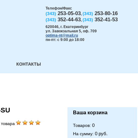
Телефон/Факс
253-05-03
253-80-16
(343)
(343)
,
352-44-63
352-41-53
(343)
(343)
,
620046
,
г. Екатеринбург
ул. Завокзальная 5, оф. 709
optima-nt@mail.ru
пн-пт: с 9:00 до 18:00
КОНТАКТЫ
-SU
Ваша корзина
 товара
0
Товаров:
0 руб.
На сумму: