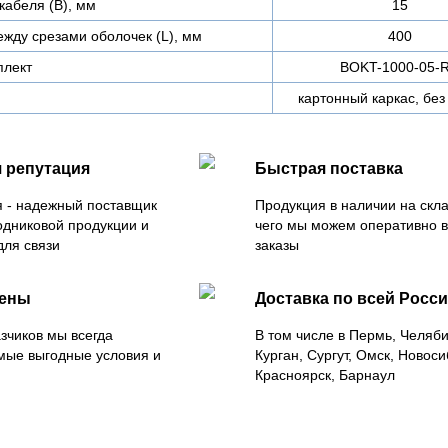
кабеля (В), мм
15
жду срезами оболочек (L), мм
400
плект
BOKT-1000-05-
картонный каркас, без
 репутация
Быстрая поставка
 - надежный поставщик
Продукция в наличии на скла
одниковой продукции и
чего мы можем оперативно 
для связи
заказы
цены
Доставка по всей Росс
зчиков мы всегда
В том числе в Пермь, Челяб
мые выгодные условия и
Курган, Сургут, Омск, Новоси
Красноярск, Барнаул