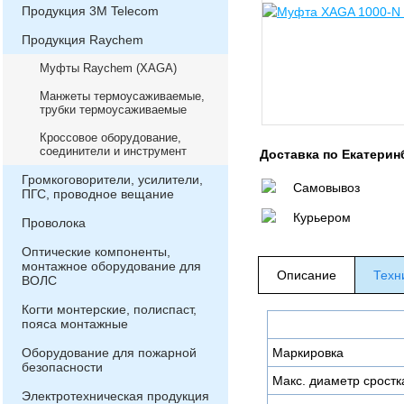
Продукция 3М Telecom
Продукция Raychem
Муфты Raychem (XAGA)
Манжеты термоусаживаемые,
трубки термоусаживаемые
Кроссовое оборудование,
соединители и инструмент
Доставка по Екатерин
Громкоговорители, усилители,
Самовывоз
ПГС, проводное вещание
Курьером
Проволока
Оптические компоненты,
монтажное оборудование для
Описание
Техн
ВОЛС
Когти монтерские, полиспаст,
пояса монтажные
Оборудование для пожарной
Маркировка
безопасности
Макс. диаметр сростк
Электротехническая продукция