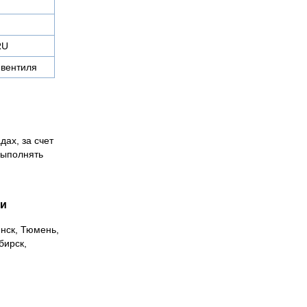
RU
 вентиля
дах, за счет
выполнять
ии
инск, Тюмень,
бирск,