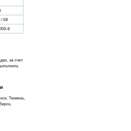
0
 / 58
000-6
дах, за счет
выполнять
ии
инск, Тюмень,
бирск,