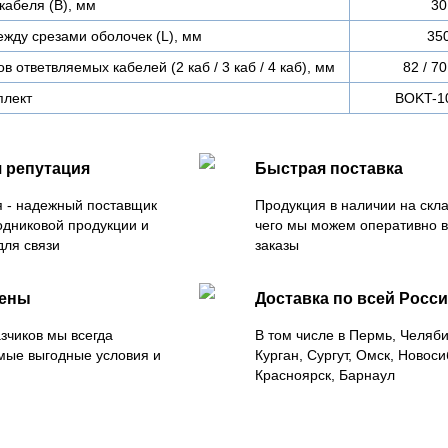
кабеля (В), мм
30
жду срезами оболочек (L), мм
35
 ответвляемых кабелей (2 каб / 3 каб / 4 каб), мм
82 / 70
плект
BOKT-1
 репутация
Быстрая поставка
 - надежный поставщик
Продукция в наличии на скла
одниковой продукции и
чего мы можем оперативно 
для связи
заказы
цены
Доставка по всей Росс
зчиков мы всегда
В том числе в Пермь, Челяб
мые выгодные условия и
Курган, Сургут, Омск, Новоси
Красноярск, Барнаул