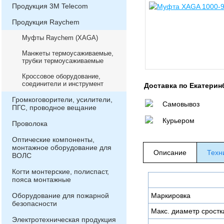
Продукция 3М Telecom
Продукция Raychem
Муфты Raychem (XAGA)
Манжеты термоусаживаемые,
трубки термоусаживаемые
Кроссовое оборудование,
соединители и инструмент
Доставка по Екатерин
Громкоговорители, усилители,
Самовывоз
ПГС, проводное вещание
Курьером
Проволока
Оптические компоненты,
монтажное оборудование для
Описание
Техн
ВОЛС
Когти монтерские, полиспаст,
пояса монтажные
Оборудование для пожарной
Маркировка
безопасности
Макс. диаметр сростк
Электротехническая продукция