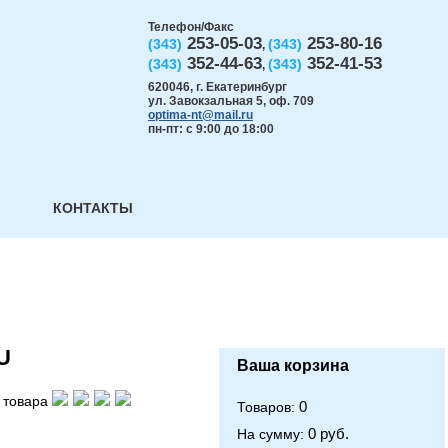
Телефон/Факс
253-05-03
253-80-16
(343)
(343)
,
352-44-63
352-41-53
(343)
(343)
,
620046
,
г. Екатеринбург
ул. Завокзальная 5, оф. 709
optima-nt@mail.ru
пн-пт: с 9:00 до 18:00
КОНТАКТЫ
U
Ваша корзина
 товара
0
Товаров:
0 руб.
На сумму: