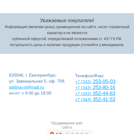
Уважаемые покупатели!
Информация (включая цены), размещенная на сайте, носит справочный
характер и не является
публичной офертой, определяемой положениями ст. 437 ГК РФ.
Актуальность цены и наличие продукции уточняйте у менеджеров.
620046, г. Екатеринбург,
Телефон/Факс
ул. Завокзальная 5, оф. 709,
253-05-03
+7 (343)
optima-nt@mail.ru
253-80-16
+7 (343)
пн-пт: с 9:00 до 18:00
352-44-63
+7 (343)
352-41-53
+7 (343)
Продвижение web
сайта