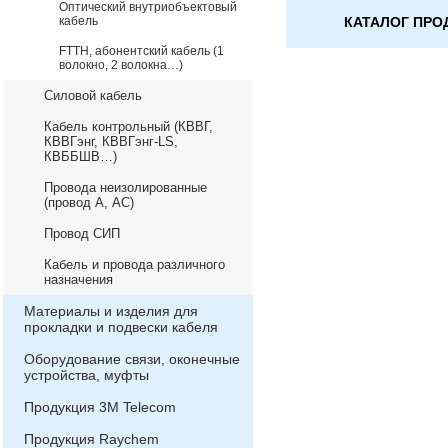
Оптический внутриобъектовый
КАТАЛОГ ПРО
кабель
FTTH, абонентский кабель (1
волокно, 2 волокна…)
Силовой кабель
Кабель контрольный (КВВГ,
КВВГэнг, КВВГэнг-LS,
КВББШВ…)
Провода неизолированные
(провод А, АС)
Провод СИП
Кабель и провода различного
назначения
Материалы и изделия для
прокладки и подвески кабеля
Оборудование связи, оконечные
устройства, муфты
Продукция 3М Telecom
Продукция Raychem