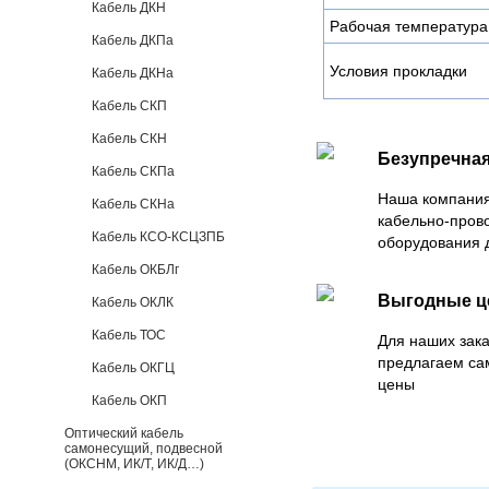
Кабель ДКН
Рабочая температура
Кабель ДКПа
Условия прокладки
Кабель ДКНа
Кабель СКП
Кабель СКН
Безупречная
Кабель СКПа
Наша компания
Кабель СКНа
кабельно-пров
Кабель КСО-КСЦЗПБ
оборудования 
Кабель ОКБЛг
Выгодные 
Кабель ОКЛК
Кабель ТОС
Для наших зака
предлагаем са
Кабель ОКГЦ
цены
Кабель ОКП
Оптический кабель
самонесущий, подвесной
(ОКСНМ, ИК/Т, ИК/Д…)