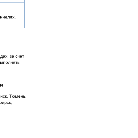
оннелях,
дах, за счет
выполнять
ии
инск, Тюмень,
бирск,