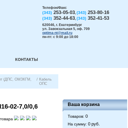
Телефон/Факс
253-05-03
253-80-16
(343)
(343)
,
352-44-63
352-41-53
(343)
(343)
,
620046
,
г. Екатеринбург
ул. Завокзальная 5, оф. 709
optima-nt@mail.ru
пн-пт: с 9:00 до 18:00
КОНТАКТЫ
унт (ДПС, ОМЗКГМ,
/
Кабель
ОПС
Ваша корзина
6-02-7,0/0,6
0
Товаров:
товара
0 руб.
На сумму: