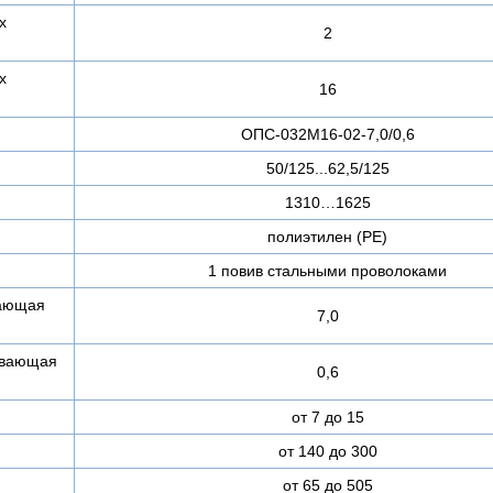
х
2
х
16
ОПС-032М16-02-7,0/0,6
50/125...62,5/125
1310…1625
полиэтилен (PE)
1 повив стальными проволоками
вающая
7,0
ивающая
0,6
от 7 до 15
от 140 до 300
от 65 до 505