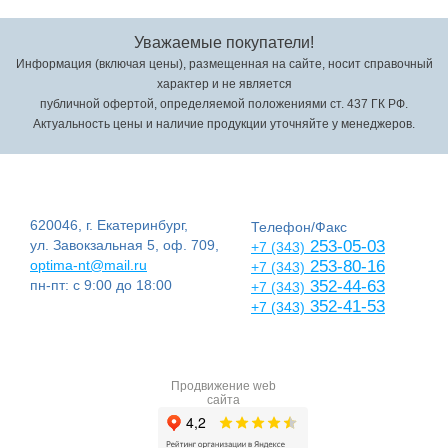
Уважаемые покупатели!
Информация (включая цены), размещенная на сайте, носит справочный
характер и не является
публичной офертой, определяемой положениями ст. 437 ГК РФ.
Актуальность цены и наличие продукции уточняйте у менеджеров.
620046, г. Екатеринбург,
Телефон/Факс
ул. Завокзальная 5, оф. 709,
253-05-03
+7 (343)
optima-nt@mail.ru
253-80-16
+7 (343)
пн-пт: с 9:00 до 18:00
352-44-63
+7 (343)
352-41-53
+7 (343)
Продвижение web
сайта