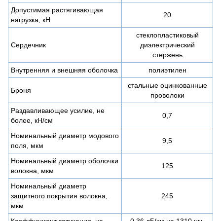
Допустимая растягивающая
20
нагрузка, кН
стеклопластиковый
Сердечник
диэлектрический
стержень
Внутренняя и внешняя оболочка
полиэтилен
стальные оцинкованные
Броня
проволоки
Раздавливающее усилие, не
0,7
более, кН/см
Номинальный диаметр модового
9,5
поля, мкм
Номинальный диаметр оболочки
125
волокна, мкм
Номинальный диаметр
защитного покрытия волокна,
245
мкм
Коэффициент затухания, не
0,36 дБ/км на 1310 нм,