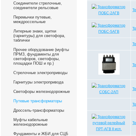
Соединители стрелочные,
соединители рельсовые
Т
Перемычки путевые,
междроссельные
Т
Литерные знаки, щитки
(гарнитуры) для светофора,
таблички
Т
Прочее оборудование (муфты
ПРМЗ, фундаменты для
светофоров, светофоры,
площадки ПОШ и пр.)
Т
Стрелочные электроприводы
Гарнитуры электропривода
Т
Светофоры железнодорожные
Путевые трансформаторы
Т
Дроссель-трансформаторы
Муфты кабельные
Т
железнодорожные
Фундаменты и ЖБИ для СЦБ