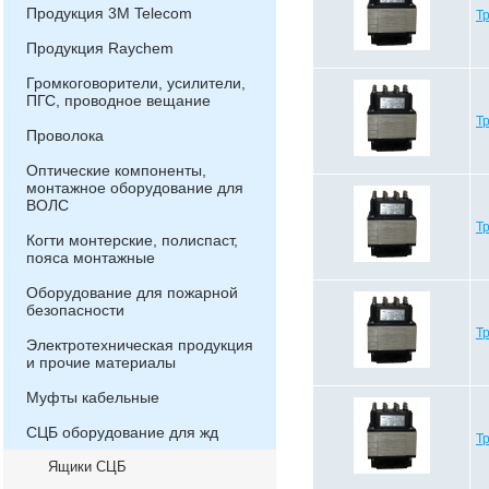
Продукция 3М Telecom
Т
Продукция Raychem
Громкоговорители, усилители,
ПГС, проводное вещание
Т
Проволока
Оптические компоненты,
монтажное оборудование для
ВОЛС
Т
Когти монтерские, полиспаст,
пояса монтажные
Оборудование для пожарной
безопасности
Т
Электротехническая продукция
и прочие материалы
Муфты кабельные
СЦБ оборудование для жд
Т
Ящики СЦБ