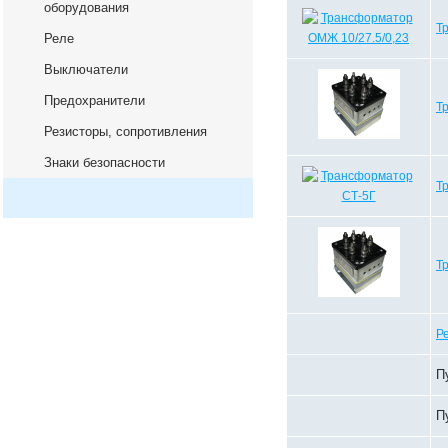
оборудования
Т
Реле
Выключатели
Предохранители
Т
Резисторы, сопротивления
Знаки безопасности
Т
Т
Р
П
П