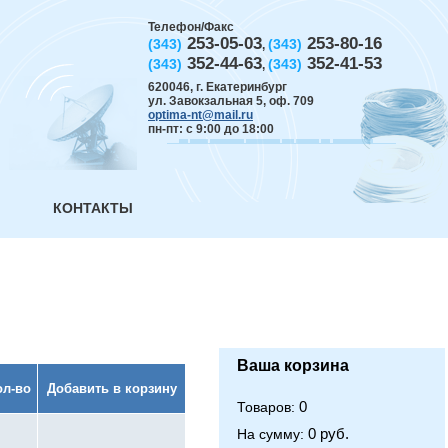
Телефон/Факс
253-05-03
253-80-16
(343)
(343)
,
352-44-63
352-41-53
(343)
(343)
,
620046
,
г. Екатеринбург
ул. Завокзальная 5, оф. 709
optima-nt@mail.ru
пн-пт: с 9:00 до 18:00
КОНТАКТЫ
Ваша корзина
ол-во
Добавить в корзину
0
Товаров:
0 руб.
На сумму: