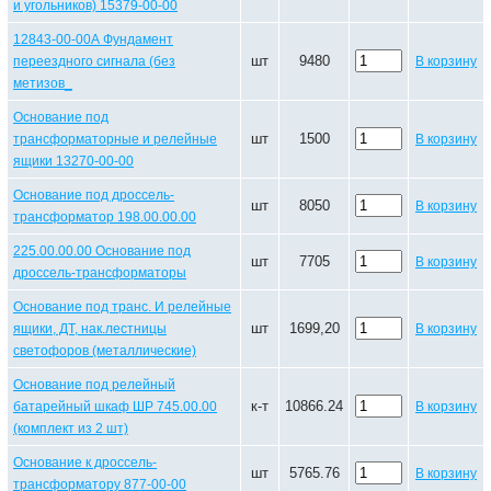
и угольников) 15379-00-00
12843-00-00А Фундамент
шт
9480
переездного сигнала (без
В корзину
метизов_
Основание под
шт
1500
трансформаторные и релейные
В корзину
ящики 13270-00-00
Основание под дроссель-
шт
8050
В корзину
трансформатор 198.00.00.00
225.00.00.00 Основание под
шт
7705
В корзину
дроссель-трансформаторы
Основание под транс. И релейные
шт
1699,20
ящики, ДТ, нак.лестницы
В корзину
светофоров (металлические)
Основание под релейный
к-т
10866.24
батарейный шкаф ШР 745.00.00
В корзину
(комплект из 2 шт)
Основание к дроссель-
шт
5765.76
В корзину
трансформатору 877-00-00