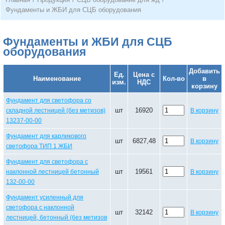
Фундаменты и ЖБИ для СЦБ оборудования
Фундаменты и ЖБИ для СЦБ
оборудования
Добавить
Ед.
Цена с
Наименование
Кол-во
в
изм.
НДС
корзину
Фундамент для светофора со
шт
16920
складной лестницей (без метизов)
В корзину
13237-00-00
Фундамент для карликового
шт
6827,48
В корзину
светофора ТИП 1 ЖБИ
Фундамент для светофора с
шт
19561
наклонной лестницей бетонный
В корзину
132-00-00
Фундамент усиленный для
светофора с наклонной
шт
32142
В корзину
лестницей, бетонный (без метизов