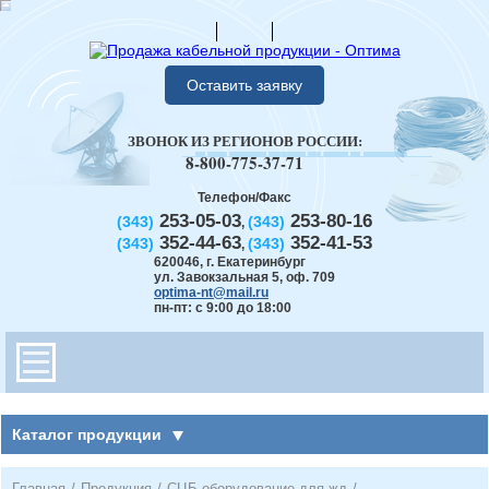
Оставить заявку
ЗВОНОК ИЗ РЕГИОНОВ РОССИИ:
8-800-775-37-71
Телефон/Факс
253-05-03
253-80-16
(343)
(343)
,
352-44-63
352-41-53
(343)
(343)
,
620046
,
г. Екатеринбург
ул. Завокзальная 5, оф. 709
optima-nt@mail.ru
пн-пт: с 9:00 до 18:00
Каталог продукции
Главная
/
Продукция
/
СЦБ оборудование для жд
/