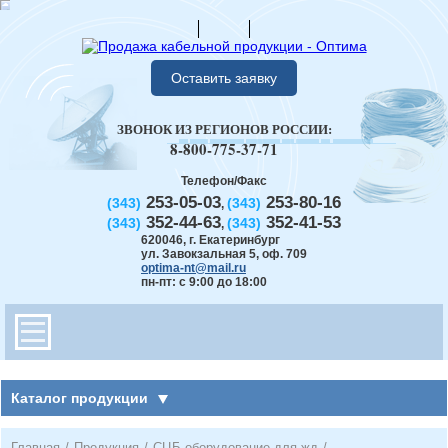
Оставить заявку
ЗВОНОК ИЗ РЕГИОНОВ РОССИИ:
8-800-775-37-71
Телефон/Факс
253-05-03
253-80-16
(343)
(343)
,
352-44-63
352-41-53
(343)
(343)
,
620046
,
г. Екатеринбург
ул. Завокзальная 5, оф. 709
optima-nt@mail.ru
пн-пт: с 9:00 до 18:00
Каталог продукции
Главная
/
Продукция
/
СЦБ оборудование для жд
/