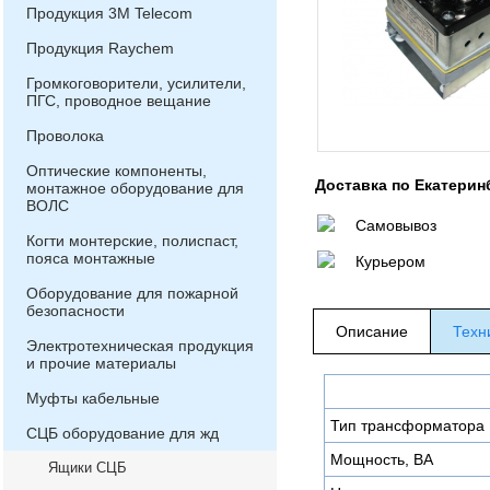
Продукция 3М Telecom
Продукция Raychem
Громкоговорители, усилители,
ПГС, проводное вещание
Проволока
Оптические компоненты,
Доставка по Екатерин
монтажное оборудование для
ВОЛС
Самовывоз
Когти монтерские, полиспаст,
пояса монтажные
Курьером
Оборудование для пожарной
безопасности
Описание
Техн
Электротехническая продукция
и прочие материалы
Муфты кабельные
Тип трансформатора
СЦБ оборудование для жд
Мощность, ВА
Ящики СЦБ