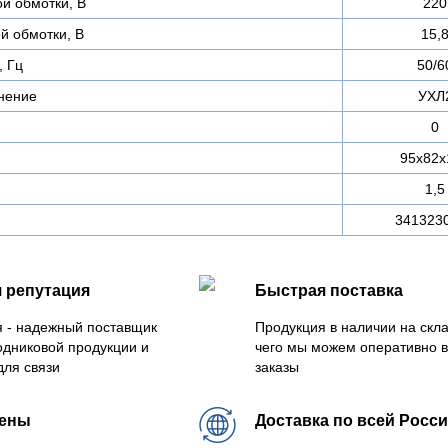
й обмотки, В
220
й обмотки, В
15,
, Гц
50/6
нение
УХЛ
0
95x82x
1,5
341323
 репутация
Быстрая поставка
 - надежный поставщик
Продукция в наличии на скла
одниковой продукции и
чего мы можем оперативно 
для связи
заказы
цены
Доставка по всей Росс