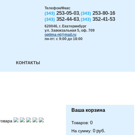
Телефон/Факс
253-05-03
253-80-16
(343)
(343)
,
352-44-63
352-41-53
(343)
(343)
,
620046
,
г. Екатеринбург
ул. Завокзальная 5, оф. 709
optima-nt@mail.ru
пн-пт: с 9:00 до 18:00
КОНТАКТЫ
Ваша корзина
товара
0
Товаров:
0 руб.
На сумму: