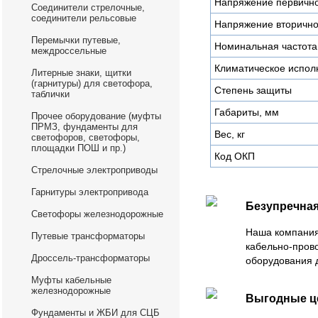
Напряжение первично
Соединители стрелочные,
соединители рельсовые
Напряжение вторично
Перемычки путевые,
Номинальная частота
междроссельные
Климатическое испол
Литерные знаки, щитки
(гарнитуры) для светофора,
Степень защиты
таблички
Габариты, мм
Прочее оборудование (муфты
ПРМЗ, фундаменты для
Вес, кг
светофоров, светофоры,
площадки ПОШ и пр.)
Код ОКП
Стрелочные электроприводы
Гарнитуры электропривода
Безупречная
Светофоры железнодорожные
Наша компания
Путевые трансформаторы
кабельно-пров
Дроссель-трансформаторы
оборудования 
Муфты кабельные
железнодорожные
Выгодные 
Фундаменты и ЖБИ для СЦБ