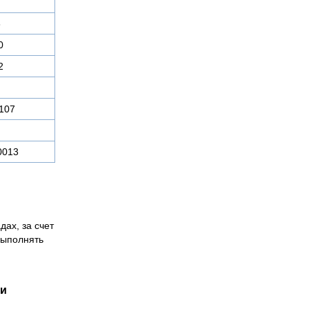
8
0
2
107
0013
дах, за счет
выполнять
ии