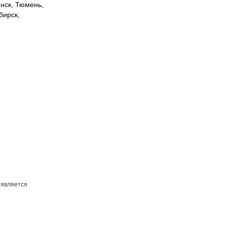
инск, Тюмень,
бирск,
 является