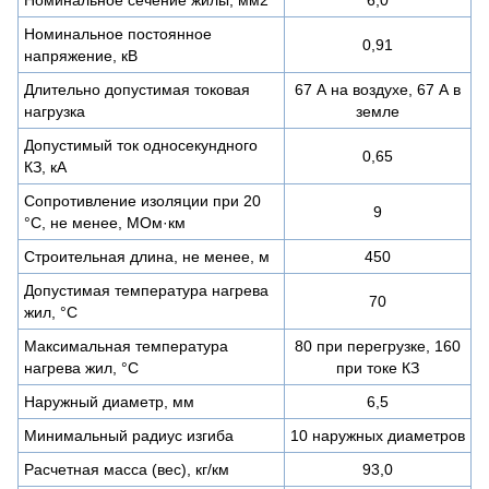
Номинальное постоянное
0,91
напряжение, кВ
Длительно допустимая токовая
67 А на воздухе, 67 А в
нагрузка
земле
Допустимый ток односекундного
0,65
КЗ, кА
Сопротивление изоляции при 20
9
°С, не менее, МОм·км
Строительная длина, не менее, м
450
Допустимая температура нагрева
70
жил, °C
Максимальная температура
80 при перегрузке, 160
нагрева жил, °C
при токе КЗ
Наружный диаметр, мм
6,5
Минимальный радиус изгиба
10 наружных диаметров
Расчетная масса (вес), кг/км
93,0