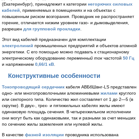
(Екатеринбург), принадлежит к категории
негорючих силовых
кабелей
, применяемых в помещениях и на объектах с
повышенным риском возгорания. Проводник не распространяет
горение, отличается низким уровнем газо- и дымовыделения,
разрешен
для групповой прокладки
.
Этот вид кабелей предназначен для комплектации
электролиний
промышленных предприятий и объектов атомной
энергетики. С его помощью можно подавать к стационарному
электрическому оборудованию
переменный ток
частотой
50 Гц
и напряжением
0,66/1 кВ
.
Конструктивные особенности
Токопроводящий сердечник
кабеля АВБбШвнг-LS представлен
одно- или многопроволочными алюминиевыми
жилами
круглого
или секторного типа. Количество жил составляет от 1 до 2—5 (в
скрутке). В двух-, трех- и пятижильных кабелях жилы имеют
одинаковую площадь сечения. В четырехжильном исполнении
они могут быть как одинаковыми, так и разными за счет меньших
по сечению жилы заземления или нулевой жилы.
В качестве
фазной изоляции
проводника использована