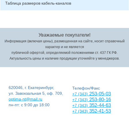
Таблица размеров кабель-каналов
Уважаемые покупатели!
Информация (включая цены), размещенная на сайте, носит справочный
характер и не является
публичной офертой, определяемой положениями ст. 437 ГК РФ.
Актуальность цены и наличие продукции уточняйте у менеджеров.
620046, г. Екатеринбург,
Телефон/Факс
ул. Завокзальная 5, оф. 709,
253-05-03
+7 (343)
optima-nt@mail.ru
253-80-16
+7 (343)
пн-пт: с 9:00 до 18:00
352-44-63
+7 (343)
352-41-53
+7 (343)