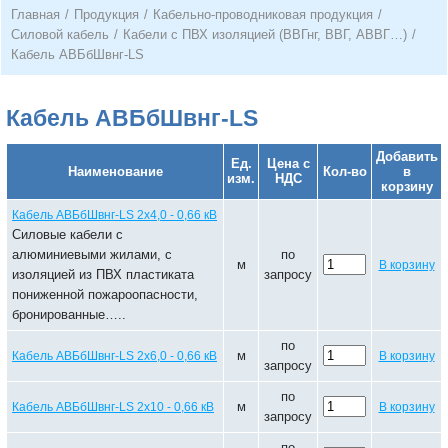
Главная
/
Продукция
/
Кабельно-проводниковая продукция
/
Силовой кабель
/
Кабели с ПВХ изоляцией (ВВГнг, ВВГ, АВВГ…)
/
Кабель АВБбШвнг-LS
Кабель АВБбШвнг-LS
Добавить
Ед.
Цена с
Наименование
Кол-во
в
изм.
НДС
корзину
Кабель АВБбШвнг-LS 2х4,0 - 0,66 кВ
Силовые кабели с
алюминиевыми жилами, с
по
м
В корзину
изоляцией из ПВХ пластиката
запросу
пониженной пожароопасности,
бронированные…..
по
м
Кабель АВБбШвнг-LS 2х6,0 - 0,66 кВ
В корзину
запросу
по
м
Кабель АВБбШвнг-LS 2х10 - 0,66 кВ
В корзину
запросу
по