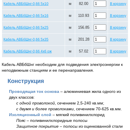
м
82.00
Кабель АВБбШнг-0,66 5х10
В корзину
м
110.93
Кабель АВБбШнг-0,66 5х16
В корзину
м
156.85
Кабель АВБбШнг-0,66 5х25
В корзину
м
201.28
Кабель АВБбШнг-0,66 5х35
В корзину
м
57.02
Кабель АВБбШнг-0,66 4х6 ож
В корзину
Кабель АВБбШнг необходим для подведения электроэнергии к
неподвижным станциям и ее перенаправления.
Конструкция
Проводящая ток основа
– алюминиевая жила одного из
двух классов:
с одной проволокой
, сечением 2,5-240 кв.мм;
с двумя и более проволоками
, сечением 70-625 кв.мм.
Изоляционный слой
– мягкий поливинилхлорид
Пояс
– поливинилхлоридные полосы
Защитное покрытие
– полосы из оцинкованной стали