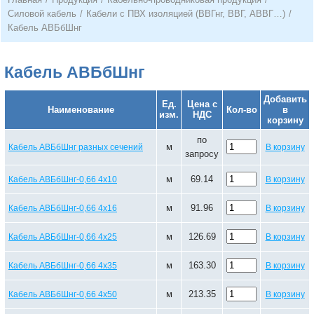
Силовой кабель
/
Кабели с ПВХ изоляцией (ВВГнг, ВВГ, АВВГ…)
/
Кабель АВБбШнг
Кабель АВБбШнг
Добавить
Ед.
Цена с
Наименование
Кол-во
в
изм.
НДС
корзину
по
м
Кабель АВБбШнг разных сечений
В корзину
запросу
м
69.14
Кабель АВБбШнг-0,66 4х10
В корзину
м
91.96
Кабель АВБбШнг-0,66 4х16
В корзину
м
126.69
Кабель АВБбШнг-0,66 4х25
В корзину
м
163.30
Кабель АВБбШнг-0,66 4х35
В корзину
м
213.35
Кабель АВБбШнг-0,66 4х50
В корзину