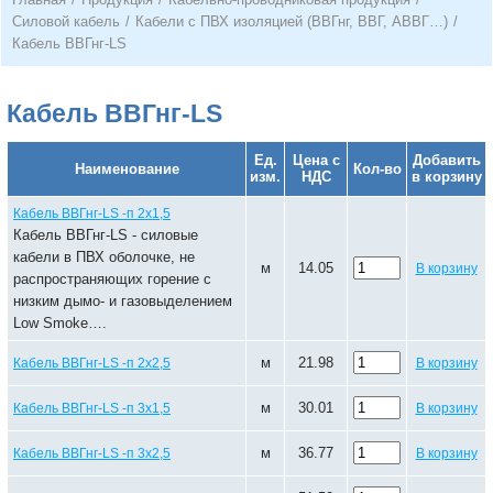
Силовой кабель
/
Кабели с ПВХ изоляцией (ВВГнг, ВВГ, АВВГ…)
/
Кабель ВВГнг-LS
Кабель ВВГнг-LS
Ед.
Цена с
Добавить
Наименование
Кол-во
изм.
НДС
в корзину
Кабель ВВГнг-LS -п 2х1,5
Кабель ВВГнг-LS - силовые
кабели в ПВХ оболочке, не
м
14.05
В корзину
распространяющих горение с
низким дымо- и газовыделением
Low Smoke….
м
21.98
Кабель ВВГнг-LS -п 2х2,5
В корзину
м
30.01
Кабель ВВГнг-LS -п 3х1,5
В корзину
м
36.77
Кабель ВВГнг-LS -п 3х2,5
В корзину