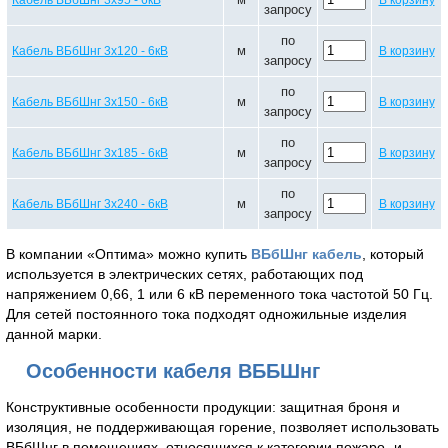
Кабель ВБбШнг 3х95 - 6кВ
В корзину
запросу
по
м
Кабель ВБбШнг 3х120 - 6кВ
В корзину
запросу
по
м
Кабель ВБбШнг 3х150 - 6кВ
В корзину
запросу
по
м
Кабель ВБбШнг 3х185 - 6кВ
В корзину
запросу
по
м
Кабель ВБбШнг 3х240 - 6кВ
В корзину
запросу
В компании «Оптима» можно купить
ВБбШнг кабель
, который
используется в электрических сетях, работающих под
напряжением 0,66, 1 или 6 кВ переменного тока частотой 50 Гц.
Для сетей постоянного тока подходят одножильные изделия
данной марки.
Особенности кабеля ВББШнг
Конструктивные особенности продукции: защитная броня и
изоляция, не поддерживающая горение, позволяет использовать
ВБбШнг в помещениях, относящихся к категории пожаро- и