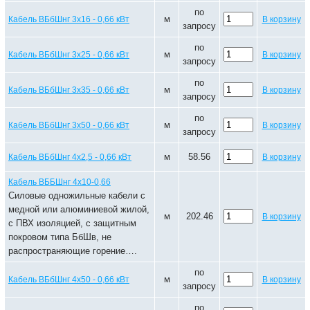
по
м
Кабель ВБбШнг 3х16 - 0,66 кВт
В корзину
запросу
по
м
Кабель ВБбШнг 3х25 - 0,66 кВт
В корзину
запросу
по
м
Кабель ВБбШнг 3х35 - 0,66 кВт
В корзину
запросу
по
м
Кабель ВБбШнг 3х50 - 0,66 кВт
В корзину
запросу
м
58.56
Кабель ВБбШнг 4х2,5 - 0,66 кВт
В корзину
Кабель ВББШнг 4х10-0,66
Силовые одножильные кабели с
медной или алюминиевой жилой,
м
202.46
В корзину
с ПВХ изоляцией, с защитным
покровом типа БбШв, не
распространяющие горение….
по
м
Кабель ВБбШнг 4х50 - 0,66 кВт
В корзину
запросу
по