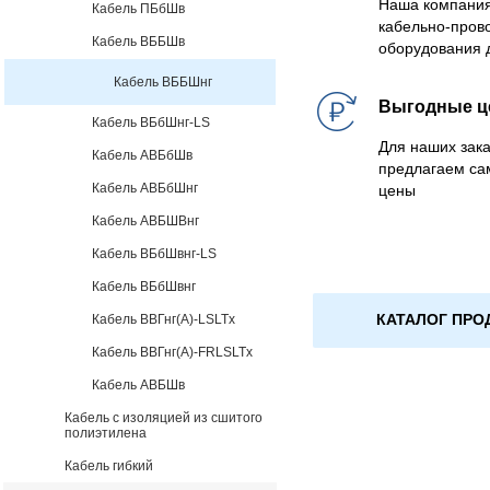
Наша компания
Кабель ПБбШв
кабельно-пров
Кабель ВББШв
оборудования 
Кабель ВББШнг
Выгодные 
Кабель ВБбШнг-LS
Для наших зака
Кабель АВБбШв
предлагаем са
Кабель АВБбШнг
цены
Кабель АВБШВнг
Кабель ВБбШвнг-LS
Кабель ВБбШвнг
КАТАЛОГ ПРО
Кабель ВВГнг(А)-LSLTx
Кабель ВВГнг(А)-FRLSLTx
Кабель АВБШв
Кабель с изоляцией из сшитого
полиэтилена
Кабель гибкий