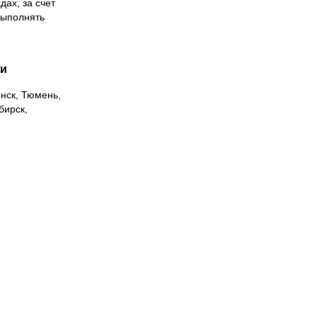
дах, за счет
выполнять
ии
инск, Тюмень,
бирск,