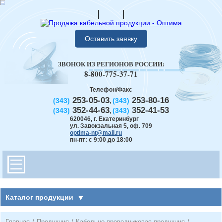
Оставить заявку
ЗВОНОК ИЗ РЕГИОНОВ РОССИИ:
8-800-775-37-71
Телефон/Факс
253-05-03
253-80-16
(343)
(343)
,
352-44-63
352-41-53
(343)
(343)
,
620046
,
г. Екатеринбург
ул. Завокзальная 5, оф. 709
optima-nt@mail.ru
пн-пт: с 9:00 до 18:00
Каталог продукции
Главная
/
Продукция
/
Кабельно-проводниковая продукция
/