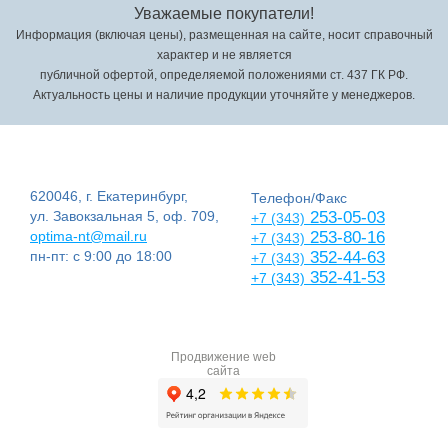
Уважаемые покупатели!
Информация (включая цены), размещенная на сайте, носит справочный
характер и не является
публичной офертой, определяемой положениями ст. 437 ГК РФ.
Актуальность цены и наличие продукции уточняйте у менеджеров.
620046, г. Екатеринбург,
Телефон/Факс
ул. Завокзальная 5, оф. 709,
253-05-03
+7 (343)
optima-nt@mail.ru
253-80-16
+7 (343)
пн-пт: с 9:00 до 18:00
352-44-63
+7 (343)
352-41-53
+7 (343)
Продвижение web
сайта