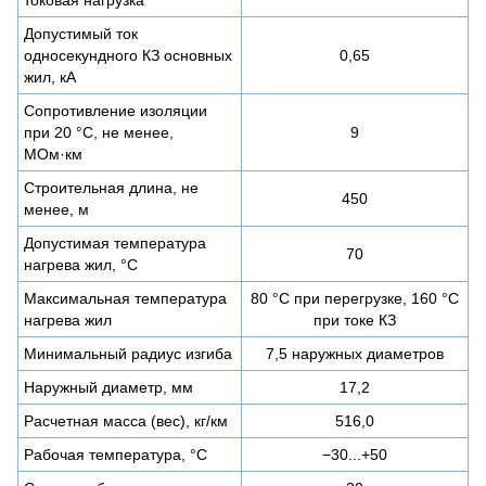
токовая нагрузка
Допустимый ток
односекундного КЗ основных
0,65
жил, кА
Сопротивление изоляции
при 20 °С, не менее,
9
МОм·км
Строительная длина, не
450
менее, м
Допустимая температура
70
нагрева жил, °C
Максимальная температура
80 °C при перегрузке, 160 °C
нагрева жил
при токе КЗ
Минимальный радиус изгиба
7,5 наружных диаметров
Наружный диаметр, мм
17,2
Расчетная масса (вес), кг/км
516,0
Рабочая температура, °C
−30...+50