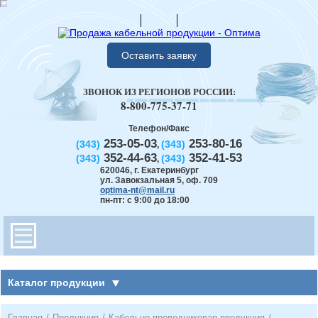
Оставить заявку
ЗВОНОК ИЗ РЕГИОНОВ РОССИИ:
8-800-775-37-71
Телефон/Факс
253-05-03
253-80-16
(343)
(343)
,
352-44-63
352-41-53
(343)
(343)
,
620046
,
г. Екатеринбург
ул. Завокзальная 5, оф. 709
optima-nt@mail.ru
пн-пт: с 9:00 до 18:00
Каталог продукции
Главная
/
Продукция
/
Кабельно-проводниковая продукция
/