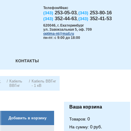
Телефон/Факс
253-05-03
253-80-16
(343)
(343)
,
352-44-63
352-41-53
(343)
(343)
,
620046
,
г. Екатеринбург
ул. Завокзальная 5, оф. 709
optima-nt@mail.ru
пн-пт: с 9:00 до 18:00
КОНТАКТЫ
,
/
Кабель
/
Кабель ВВГнг
ВВГнг
- 1 кВ
Ваша корзина
Добавить в корзину
0
Товаров:
0 руб.
На сумму: