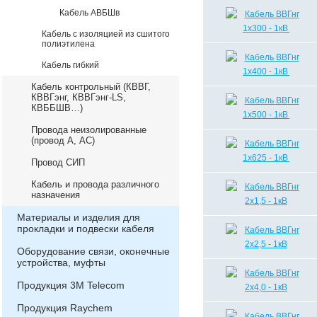
Кабель АВБШв
Кабель с изоляцией из сшитого
полиэтилена
Кабель гибкий
Кабель контрольный (КВВГ,
КВВГэнг, КВВГэнг-LS,
КВББШВ…)
Провода неизолированные
(провод А, АС)
Провод СИП
Кабель и провода различного
назначения
Материалы и изделия для
прокладки и подвески кабеля
Оборудование связи, оконечные
устройства, муфты
Продукция 3М Telecom
Продукция Raychem