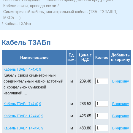
Кабели связи, провода связи
/
Симметричный кабель, магистральный кабель (ТЗБ, ТЗПАШП,
МКСБ….)
/
Кабель ТЗАБп
Кабель ТЗАБп
Ед.
Цена с
Добавить
Наименование
Кол-во
изм.
НДС
в корзину
Кабель ТЗАБп 4х4х0,9
Кабель связи симметричный
соединительный низкочастотный
м
209.48
В корзину
с кордельно- бумажной
изоляцией….
м
286.53
Кабель ТЗАБп 7х4х0,9
В корзину
м
425.65
Кабель ТЗАБп 12х4х0,9
В корзину
м
480.80
Кабель ТЗАБп 14х4х0,9
В корзину