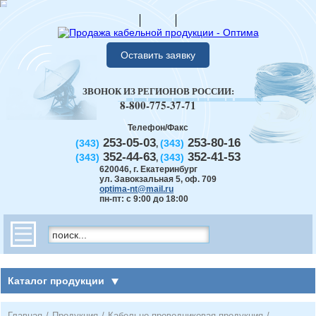
Оставить заявку
ЗВОНОК ИЗ РЕГИОНОВ РОССИИ:
8-800-775-37-71
Телефон/Факс
253-05-03
253-80-16
(343)
(343)
,
352-44-63
352-41-53
(343)
(343)
,
620046
,
г. Екатеринбург
ул. Завокзальная 5, оф. 709
optima-nt@mail.ru
пн-пт: с 9:00 до 18:00
Каталог продукции
Главная
/
Продукция
/
Кабельно-проводниковая продукция
/