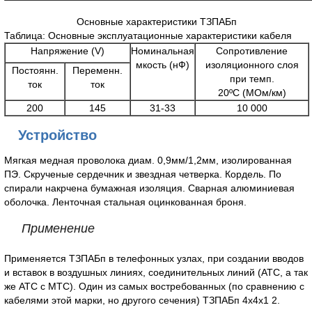
Основные характеристики ТЗПАБп
Таблица: Основные эксплуатационные характеристики кабеля
Напряжение (V)
Номинальная
Сопротивление
мкость (нФ)
изоляционного слоя
Постоянн.
Переменн.
при темп.
ток
ток
20ºС (МОм/км)
200
145
31-33
10 000
Устройство
Мягкая медная проволока диам. 0,9мм/1,2мм, изолированная
ПЭ. Скрученые сердечник и звездная четверка. Кордель. По
спирали накрчена бумажная изоляция. Сварная алюминиевая
оболочка. Ленточная стальная оцинкованная броня.
Применение
Применяется ТЗПАБп в телефонных узлах, при создании вводов
и вставок в воздушных линиях, соединительных линий (АТС, а так
же АТС с МТС). Один из самых востребованных (по сравнению с
кабелями этой марки, но другого сечения) ТЗПАБп 4х4х1 2.