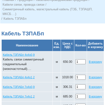
Кабели связи, провода связи
/
Симметричный кабель, магистральный кабель (ТЗБ, ТЗПАШП,
МКСБ….)
/
Кабель ТЗПАБп
Кабель ТЗПАБп
Ед.
Цена с
Добавить
Наименование
Кол-во
изм.
НДС
в корзину
Кабель ТЗПАБп 4х4х0,9
Кабель связи симметричный
м
656.00
В корзину
соединительный
(низкочастотный)….
м
1018.00
Кабель ТЗПАБп 4х4х1,2
В корзину
м
306.31
Кабель ТЗПАБп 7х4х0,9
В корзину
м
685.00
Кабель ТЗПАБп 7х4х1,2
В корзину