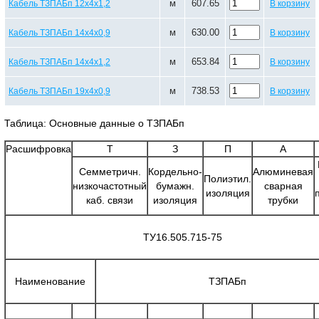
м
607.65
Кабель ТЗПАБп 12х4х1,2
В корзину
м
630.00
Кабель ТЗПАБп 14х4х0,9
В корзину
м
653.84
Кабель ТЗПАБп 14х4х1,2
В корзину
м
738.53
Кабель ТЗПАБп 19х4х0,9
В корзину
Таблица: Основные данные о ТЗПАБп
Расшифровка
Т
З
П
А
Семметричн.
Кордельно-
Алюминевая
Полиэтил.
низкочастотный
бумажн.
сварная
изоляция
каб. связи
изоляция
трубки
ТУ16.505.715-75
Наименование
ТЗПАБп