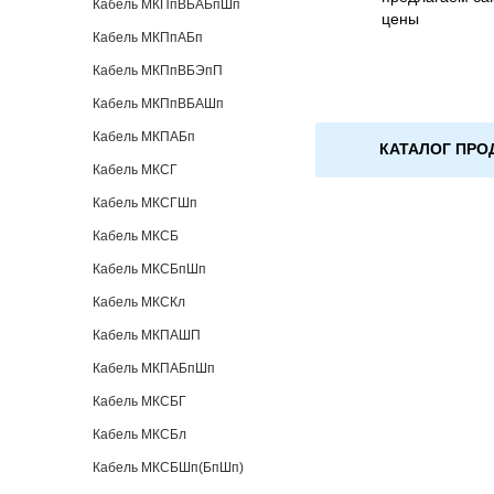
Кабель МКПпВБАБпШп
цены
Кабель МКПпАБп
Кабель МКПпВБЭпП
Кабель МКПпВБАШп
Кабель МКПАБп
КАТАЛОГ ПРО
Кабель МКСГ
Кабель МКСГШп
Кабель МКСБ
Кабель МКСБпШп
Кабель МКСКл
Кабель МКПАШП
Кабель МКПАБпШп
Кабель МКСБГ
Кабель МКСБл
Кабель МКСБШп(БпШп)