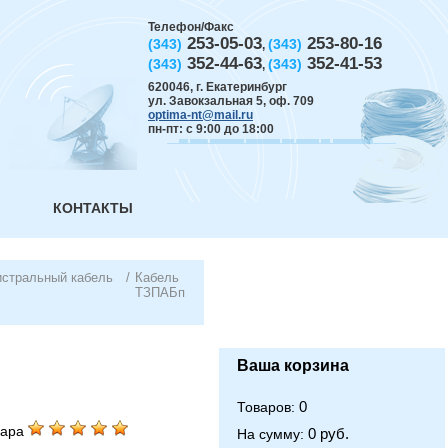
Телефон/Факс
253-05-03
253-80-16
(343)
(343)
,
352-44-63
352-41-53
(343)
(343)
,
620046
,
г. Екатеринбург
ул. Завокзальная 5, оф. 709
optima-nt@mail.ru
пн-пт: с 9:00 до 18:00
КОНТАКТЫ
истральный кабель
/
Кабель
ТЗПАБп
Ваша корзина
0
Товаров:
вара
0 руб.
На сумму: