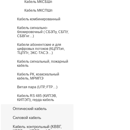
Кабель МКСБШп
Кабель МКСПШп
Кабель комбинированный
Кабель сигнально-
блокировочный ( СБЗПу, СБПУ,
СБВГнг…)
Кабели абонентские и для
цифровых потоков (КЦППэп,
ТЦППт, ЭКС-ТАСЭ…)
Кабель сигнальный, пожарный
кабель
Кабель РК, коаксиальный
кабель, МРМПЭ
Витая пара (UTP, FTP…)
Кабель RS 485 (КИПЭВ,
КИПЭП), герда кабель
Оптический кабель
Силовой кабель
Кабель контрольный (КВВГ,