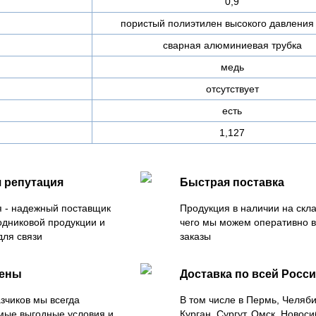
0,9
пористый полиэтилен высокого давления
сварная алюминиевая трубка
медь
отсутствует
есть
1,127
 репутация
Быстрая поставка
 - надежный поставщик
Продукция в наличии на скла
одниковой продукции и
чего мы можем оперативно 
для связи
заказы
цены
Доставка по всей Росс
зчиков мы всегда
В том числе в Пермь, Челяб
мые выгодные условия и
Курган, Сургут, Омск, Новоси