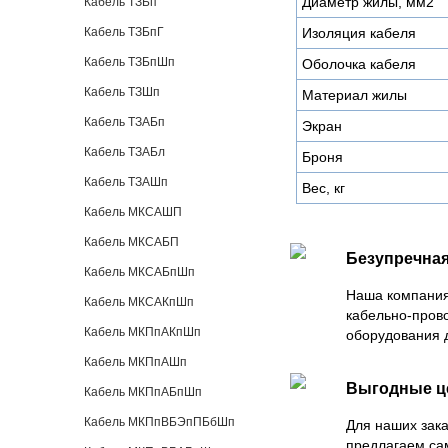
Диаметр жилы, мм2
Кабель ТЗБп
Кабель ТЗБпГ
Изоляция кабеля
Кабель ТЗБпШп
Оболочка кабеля
Кабель ТЗШп
Материал жилы
Кабель ТЗАБп
Экран
Кабель ТЗАБл
Броня
Кабель ТЗАШп
Вес, кг
Кабель МКСАШП
Кабель МКСАБП
Безупречная
Кабель МКСАБпШп
Наша компания
Кабель МКСАКпШп
кабельно-пров
Кабель МКПпАКпШп
оборудования 
Кабель МКПпАШп
Выгодные 
Кабель МКПпАБпШп
Кабель МКПпВБЭпПБбШп
Для наших зака
предлагаем са