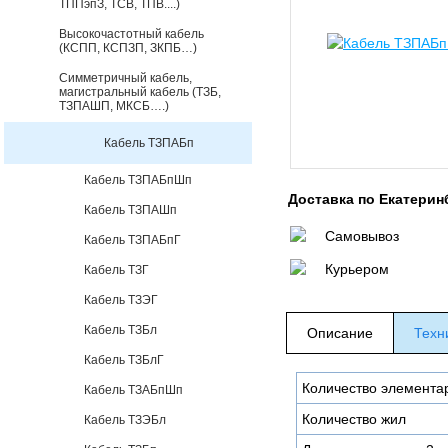
ТППэпЗ, ТСВ, ТПВ....)
Высокочастотный кабель
(КСПП, КСПЗП, ЗКПБ…)
Симметричный кабель,
магистральный кабель (ТЗБ,
ТЗПАШП, МКСБ….)
Кабель ТЗПАБп
Кабель ТЗПАБпШп
Доставка по Екатерин
Кабель ТЗПАШп
Самовывоз
Кабель ТЗПАБпГ
Курьером
Кабель ТЗГ
Кабель ТЗЭГ
Кабель ТЗБл
Описание
Техн
Кабель ТЗБлГ
Количество элемента
Кабель ТЗАБпШп
Количество жил
Кабель ТЗЭБл