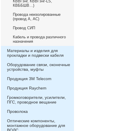
КВВГэнг, КВВГэнг-LS,
КВББШВ…)
Провода неизолированные
(провод А, АС)
Провод СИП
Кабель и провода различного
назначения
Материалы и изделия для
прокладки и подвески кабеля
Оборудование связи, оконечные
устройства, муфты
Продукция 3М Telecom
Продукция Raychem
Громкоговорители, усилители,
ПГС, проводное вещание
Проволока
Оптические компоненты,
монтажное оборудование для
ВОЛС