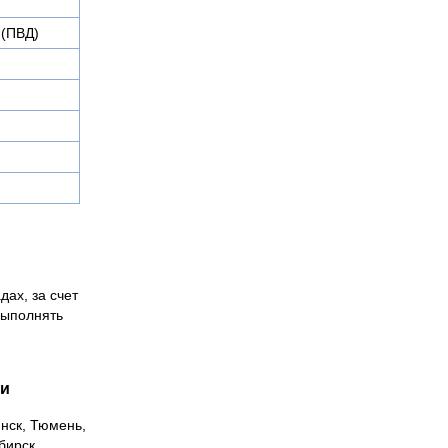
 (ПВД)
дах, за счет
выполнять
ии
инск, Тюмень,
бирск,