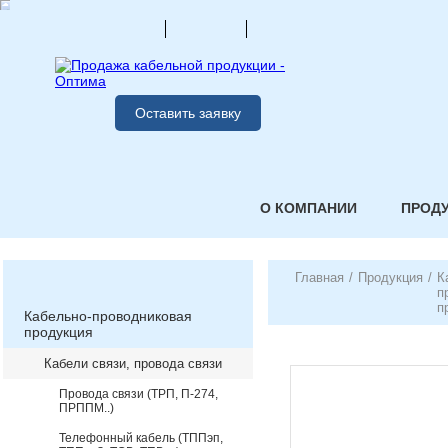
Оставить заявку
О КОМПАНИИ
ПРОД
Главная
/
Продукция
/
К
п
п
Кабельно-проводниковая
продукция
Кабели связи, провода связи
Провода связи (ТРП, П-274,
ПРППМ..)
Телефонный кабель (ТППэп,