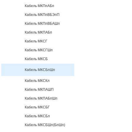
Кабель МКПпАБп
Кабель МКПпВБЭпП
Кабель МКПпВБАШп
Кабель МКПАБп
Кабель МКСГ
Кабель МКСГШп
Кабель МКСБ
Кабель МКСБпШп
Кабель МКСКл
Кабель МКПАШП
Кабель МКПАБпШп
Кабель МКСБГ
Кабель МКСБл
Кабель МКСБШп(БпШп)