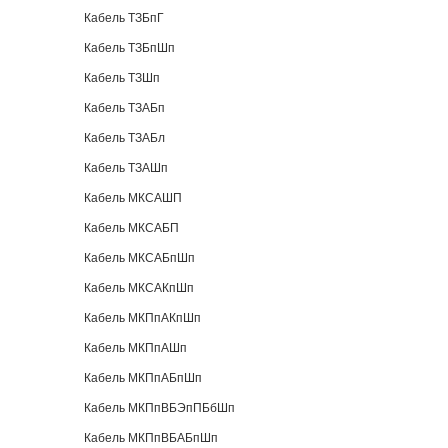
Кабель ТЗБпГ
Кабель ТЗБпШп
Кабель ТЗШп
Кабель ТЗАБп
Кабель ТЗАБл
Кабель ТЗАШп
Кабель МКСАШП
Кабель МКСАБП
Кабель МКСАБпШп
Кабель МКСАКпШп
Кабель МКПпАКпШп
Кабель МКПпАШп
Кабель МКПпАБпШп
Кабель МКПпВБЭпПБбШп
Кабель МКПпВБАБпШп