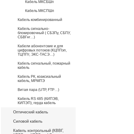
Кабель МКСБШп
Кабель МКСПШп
Кабель комбинированный
Кабель сигнально-
блокировочный ( СБЗПу, СБПУ,
СБВГнг…)
Кабели абонентские и для
цифровых потоков (КЦППэп,
ТЦППт, ЭКС-ТАСЭ…)
Кабель сигнальный, пожарный
кабель
Кабель РК, коаксиальный
кабель, МРМПЭ
Витая пара (UTP, FTP…)
Кабель RS 485 (КИПЭВ,
КИПЭП), герда кабель
Оптический кабель
Силовой кабель
Кабель контрольный (КВВГ,