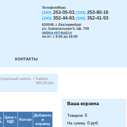
Телефон/Факс
253-05-03
253-80-16
(343)
(343)
,
352-44-63
352-41-53
(343)
(343)
,
620046
,
г. Екатеринбург
ул. Завокзальная 5, оф. 709
optima-nt@mail.ru
пн-пт: с 9:00 до 18:00
КОНТАКТЫ
стральный кабель
/
Кабель
МКСБпШп
Ваша корзина
0
Добавить
Товаров:
.
Цена с
Кол-во
в
м.
НДС
0 руб.
На сумму:
корзину