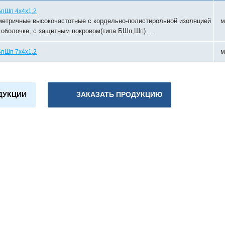
пШп 4х4х1,2
етричные высокочастотные с кордельно-полистирольной изоляцией
м
 оболочке, с защитным покровом(типа БШп,Шп)….
м
пШп 7х4х1,2
ДУКЦИИ
ЗАКАЗАТЬ ПРОДУКЦИЮ