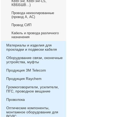
КВВГэнг, КВВГэнг-LS,
КВББШВ…)
Провода неизолированные
(провод А, АС)
Провод СИП
Кабель и провода различного
назначения
Материалы и изделия для
прокладки и подвески кабеля
Оборудование связи, оконечные
устройства, муфты
Продукция 3М Telecom
Продукция Raychem
Громкоговорители, усилители,
ПГС, проводное вещание
Проволока
Оптические компоненты,
монтажное оборудование для
ВОЛС