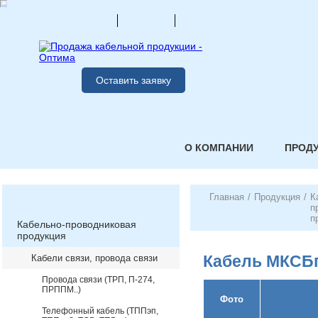
Оставить заявку
О КОМПАНИИ
ПРОД
Главная
/
Продукция
/
К
п
п
Кабельно-проводниковая
продукция
Кабель МКС
Кабели связи, провода связи
Провода связи (ТРП, П-274,
ПРППМ..)
Фото
Телефонный кабель (ТППэп,