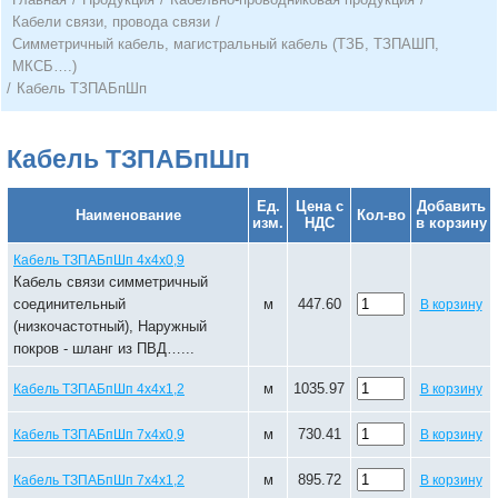
Кабели связи, провода связи
/
Симметричный кабель, магистральный кабель (ТЗБ, ТЗПАШП,
МКСБ….)
/
Кабель ТЗПАБпШп
Кабель ТЗПАБпШп
Ед.
Цена с
Добавить
Наименование
Кол-во
изм.
НДС
в корзину
Кабель ТЗПАБпШп 4х4х0,9
Кабель связи симметричный
соединительный
м
447.60
В корзину
(низкочастотный), Наружный
покров - шланг из ПВД…...
м
1035.97
Кабель ТЗПАБпШп 4х4х1,2
В корзину
м
730.41
Кабель ТЗПАБпШп 7х4х0,9
В корзину
м
895.72
Кабель ТЗПАБпШп 7х4х1,2
В корзину