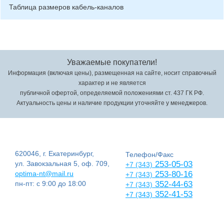
Таблица размеров кабель-каналов
Уважаемые покупатели!
Информация (включая цены), размещенная на сайте, носит справочный
характер и не является
публичной офертой, определяемой положениями ст. 437 ГК РФ.
Актуальность цены и наличие продукции уточняйте у менеджеров.
620046, г. Екатеринбург,
Телефон/Факс
ул. Завокзальная 5, оф. 709,
253-05-03
+7 (343)
optima-nt@mail.ru
253-80-16
+7 (343)
пн-пт: с 9:00 до 18:00
352-44-63
+7 (343)
352-41-53
+7 (343)