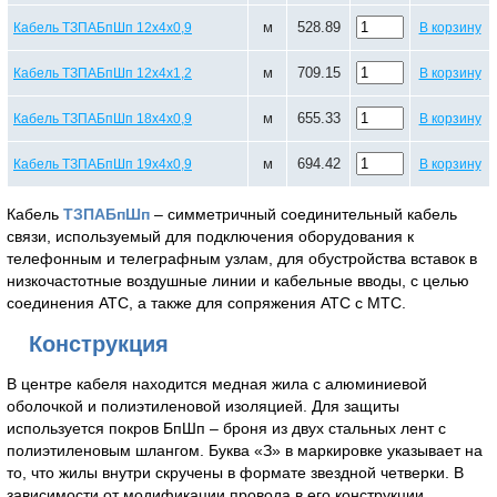
м
528.89
Кабель ТЗПАБпШп 12х4х0,9
В корзину
м
709.15
Кабель ТЗПАБпШп 12х4х1,2
В корзину
м
655.33
Кабель ТЗПАБпШп 18х4х0,9
В корзину
м
694.42
Кабель ТЗПАБпШп 19х4х0,9
В корзину
Кабель
ТЗПАБпШп
– симметричный соединительный кабель
связи, используемый для подключения оборудования к
телефонным и телеграфным узлам, для обустройства вставок в
низкочастотные воздушные линии и кабельные вводы, с целью
соединения АТС, а также для сопряжения АТС с МТС.
Конструкция
В центре кабеля находится медная жила с алюминиевой
оболочкой и полиэтиленовой изоляцией. Для защиты
используется покров БпШп – броня из двух стальных лент с
полиэтиленовым шлангом. Буква «З» в маркировке указывает на
то, что жилы внутри скручены в формате звездной четверки. В
зависимости от модификации провода в его конструкции